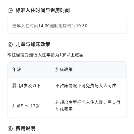
公用区wifi
标准入住时间与退房时间
停车场
上网服务
最早入住时间
14:30
最晚退房时间
10:30
展开全部
前台服务
儿童与加床政策
快速入住退房
行李寄存
本住宿接受最低入住年龄为1岁以上旅客
24小时前台
年龄
加床政策
安全与安保
急救包
婴儿4岁及以下
不占床情况下可免费与大人同住
公共区域监控
灭火器
若超出房型标准入住人数，需支付
儿童5 ～ 17岁
烟雾报警器
加床费用
安保人员
费用说明