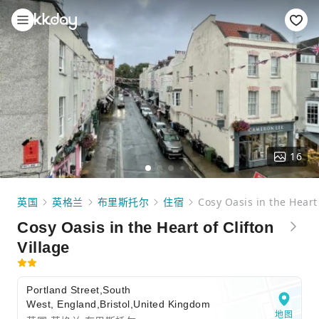
16
英国
英格兰
布里斯托尔
住宿
Cosy Oasis in the Heart 
Cosy Oasis in the Heart of Clifton
Village
Portland Street,South
West, England,Bristol,United Kingdom
地图