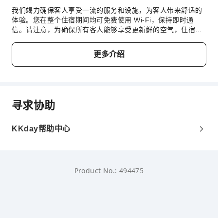
我们竭力确保客人享受一流的服务和设施，为客人带来舒适的
体验。您在整个住宿期间均可免费使用 Wi-Fi，保持即时通
信。请注意，为确保所有客人能够享受更新鲜的空气，住宿内
严禁吸烟。每间客房均以舒适为宗旨，提供一系列设施服务，
让您享受静谧的睡眠，同时确保您的舒适度。 部分客房提供空
更多介绍
调或寝具用品，以确保您的舒适和便利。Cosy Oasis in the
Heart of Clifton Village精心打造的客房可以提供例如独立客厅
甚至阳台或露台之类的选择。 部分客房提供室内娱乐设施，如
室内视频流媒体、每日报纸或电视供您享受。部分客房配备了
冲泡咖啡或茶的器具，您的饮用需求一定会得到满足。 值得注
寻求协助
意的是，部分客房浴室配有浴袍、毛巾或吹风机，为您提供便
利。
KKday帮助中心
Product No.: 494475