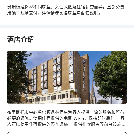
费用标准将视不同房型、入住人数及住宿配套而异，且部分费
上网服务
用须于现场支付，详情请参阅各房型与配套说明。
前台服务
礼宾服务
行李寄存
酒店介绍
前台贵重物品保险柜
快速入住退房
24小时前台
安全与安保
急救包
公共区域监控
灭火器
安保人员
布里斯托市中心希尔顿逸林酒店为客人提供一流的服务和所有
烟雾报警器
必要的设施。使用住宿提供的免费 Wi-Fi，保持即时通信。 客
人可以使用住宿提供的停车设施。 提供礼宾服务等前台设施服
无障碍设施服务
务，旨在满足您的需求。提供客房送餐服务等房内设施，为您