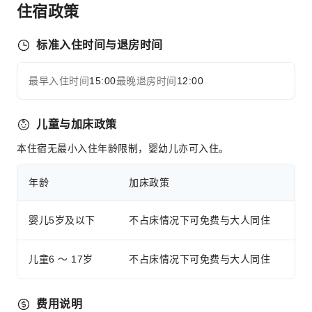
住宿政策
交通服务
叫车服务
标准入住时间与退房时间
清洁服务
最早入住时间
15:00
最晚退房时间
12:00
干洗服务
展开全部
熨衣服务
儿童与加床政策
洗衣服务
本住宿无最小入住年龄限制，婴幼儿亦可入住。
公共区域设施
公用区wifi
年龄
加床政策
共用厨房
自动取款机
婴儿5岁及以下
不占床情况下可免费与大人同住
电梯
吸烟区
儿童6 ～ 17岁
不占床情况下可免费与大人同住
停车场
充电车位
费用说明
宠物看护服务