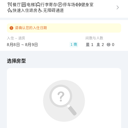
餐厅
电梯
行李寄存
停车场
健身室
快速入住退房
无障碍通道
请确认您的入住日期
入住 – 退房
间数与人数
8月8日 ~ 8月9日
1
2
0
1 晚
选择房型