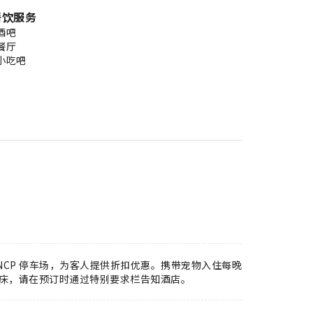
餐饮服务
酒吧
餐厅
小吃吧
NCP 停车场，为客人提供折扣优惠。携带宠物入住每晚
加床，请在预订时通过特别要求栏告知酒店。