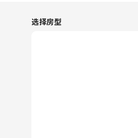
无障碍设施，让您充分享受旅行时
光。 出于健康考虑，整个住宿范
围内严禁吸烟。 智选假日酒店-布
选择房型
里斯托市中心-洲际酒店集团旗下
的每间住宿都经过精心打造和装
饰，为您创造温馨舒适的氛围。
部分客房提供空调或寝具用品，以
使客人感到舒适便利。部分客房配
有室内视频流媒体、每日报纸或电
视等室内娱乐设施，为客人提供愉
快的入住体验。 请放心，在某些
客房中，您可以找到冲泡咖啡或茶
的器具。 值得注意的是，部分客
房浴室配有浴袍、毛巾或吹风机，
为您提供便利。想要在精致的环境
中放松休闲，千万不要错过光临行
政酒廊的机会。 每天起床后，您
可以在智选假日酒店-布里斯托市
中心-洲际酒店集团旗下享用美味
的免费早餐。若您不想外出就餐，
酒店提供的美食力求满足您的需
求。入住后，别忘记体验住宿提供
的娱乐设施，度过一个愉快的夜