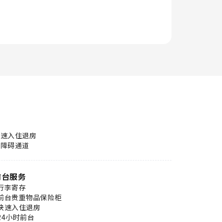
快速入住退房
无障碍通道
前台服务
行李寄存
前台贵重物品保险柜
快速入住退房
24小时前台