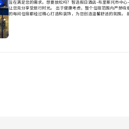
旨在满足您的需求。想要放松吗？智选假日酒店-布里斯托市中心
让您充分享受旅行时光。 出于健康考虑，整个住宿范围内严禁吸烟
的每间住宿都经过精心打造和装饰，为您创造温馨舒适的氛围。 
利。部分客房配有室内视频流媒体、每日报纸或电视等室内娱乐设
房中，您可以找到冲泡咖啡或茶的器具。 值得注意的是，部分客
在精致的环境中放松休闲，千万不要错过光临行政酒廊的机会。 
洲际酒店集团旗下享用美味的免费早餐。若您不想外出就餐，酒
住宿提供的娱乐设施，度过一个愉快的夜晚。无论白天还是晚上
食。