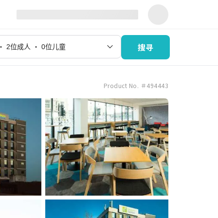
搜寻
Product No. ＃494443