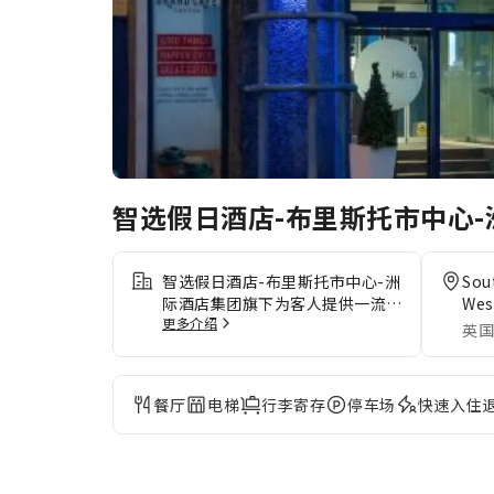
智选假日酒店-布里斯托市中心
智选假日酒店-布里斯托市中心-洲
Sou
际酒店集团旗下为客人提供一流的
Wes
更多介绍
服务和所有必要的设施。使用住宿
英国
提供的免费 Wi-Fi，随心分享您的
照片或回复电子邮件。自驾前来的
客人可享受住宿提供的免费停车。
餐厅
电梯
行李寄存
停车场
快速入住
提供礼宾服务等前台设施服务，旨
在满足您的需求。想要放松吗？智
选假日酒店-布里斯托市中心-洲际
酒店集团旗下提供客房送餐服务等