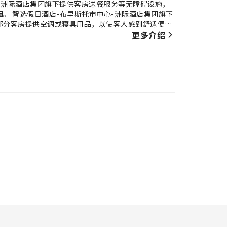
-洲际酒店集团旗下提供客房送餐服务等无障碍设施，
。 智选假日酒店-布里斯托市中心-洲际酒店集团旗下
部分客房提供空调或寝具用品，以使客人感到舒适便
施，为客人提供愉快的入住体验。 请放心，在某些客
更多介绍
房浴室配有浴袍、毛巾或吹风机，为您提供便利。想要
每天起床后，您可以在智选假日酒店-布里斯托市中心-
店提供的美食力求满足您的需求。入住后，别忘记体验
，您都可以随时从酒店的自助自动售货机里买到小零