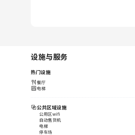
晚。无论白天还是晚上，您都可以
随时从酒店的自助自动售货机里买
到小零食。
设施与服务
热门设施
餐厅
电梯
公共区域设施
公用区wifi
自动售货机
电梯
停车场