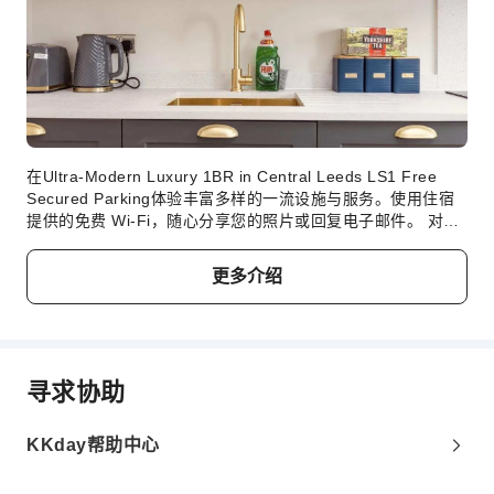
在Ultra-Modern Luxury 1BR in Central Leeds LS1 Free
Secured Parking体验丰富多样的一流设施与服务。使用住宿
提供的免费 Wi-Fi，随心分享您的照片或回复电子邮件。 对于
自驾前来的客人，住宿提供免费停车。出于健康考虑，整个住
宿范围内严禁吸烟。在Ultra-Modern Luxury 1BR in Central
更多介绍
Leeds LS1 Free Secured Parking，每间客房均配备便利的设
施，确保您享受舒适的入住体验。 部分客房提供空调或寝具用
品，以使客人感到舒适便利。Ultra-Modern Luxury 1BR in
Central Leeds LS1 Free Secured Parking的部分客房展示了
独特的设计元素，例如独立的起居室，甚至是阳台或露台。部
寻求协助
分客房配有室内视频流媒体、每日报纸或电视等室内娱乐设
施，为客人提供愉快的入住体验。请放心，在某些客房中，您
可以找到冲泡咖啡或茶的器具。 使用部分客房卫生间提供的浴
KKday帮助中心
袍、毛巾或吹风机，保持您的清洁和舒适。