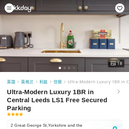
18
英国
英格兰
利兹
住宿
Ultra-Modern Luxury 1BR in C
Ultra-Modern Luxury 1BR in
Central Leeds LS1 Free Secured
Parking
2 Great George St,Yorkshire and the