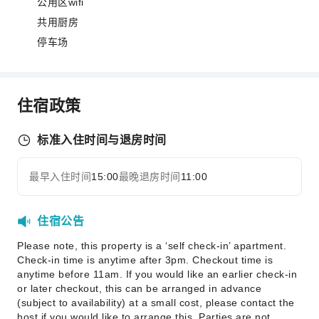
公用区wifi
共用厨房
停车场
住宿政策
标准入住时间与退房时间
最早入住时间
15:00
最晚退房时间
11:00
住宿公告
Please note, this property is a ‘self check-in’ apartment.
Check-in time is anytime after 3pm. Checkout time is
anytime before 11am. If you would like an earlier check-in
or later checkout, this can be arranged in advance
(subject to availability) at a small cost, please contact the
host if you would like to arrange this. Parties are not