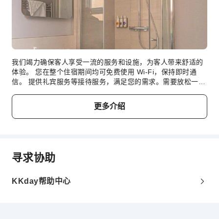
我们竭力确保客人享受一流的服务和设施，为客人带来舒适的
体验。 您在整个住宿期间均可免费使用 Wi-Fi，保持即时通
信。 提供礼宾服务等接待服务，满足您的需求。需要放松一下
吗？您的客房可提供客房送餐服务，让您的入住更加舒适愉
快。请注意，为确保所有客人能够享受更新鲜的空气，住宿内
更多介绍
严禁吸烟。 每间客房均以舒适为宗旨，提供一系列设施服务，
让您享受静谧的睡眠，同时确保您的舒适度。部分客房提供空
调或寝具用品，以确保您的舒适和便利。 部分客房提供室内娱
乐设施，如室内视频流媒体、每日报纸或电视供您享受。 请放
心，部分客房提供冲泡咖啡或茶所需的一切器具，您不必担心
寻求协助
口渴问题。 值得注意的是，部分客房浴室配有浴袍、毛巾或吹
风机，为您提供便利。 高调开启假期的美好一天。在
Caboose，您可在早晨享用免费的美味早餐。每天在住宿内的
KKday帮助中心
咖啡厅享用一杯咖啡，开启您美好的假期清晨。