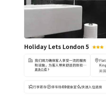
Holiday Lets London 5
我们竭力确保客人享受一流的服务
Fla
和设施，为客人带来舒适的体验。
Kin
更多介绍
通过前台提供的礼宾服务，轻松计
英国
划您的日常活动，满足您的旅行需
求。请注意，为确保所有客人能够
享受更新鲜的空气，住宿内严禁吸
行李寄存
停车场
健身室
快速入住退房
烟。您仅可在指定吸烟区吸烟。每
间客房均以舒适为宗旨，提供一系
列设施服务，让您享受静谧的睡
眠，同时确保您的舒适度。 部分