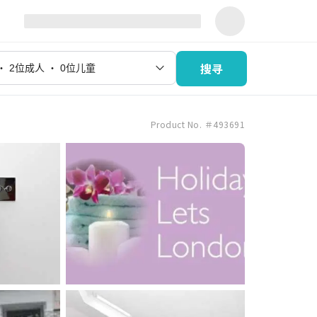
搜寻
Product No. ＃493691