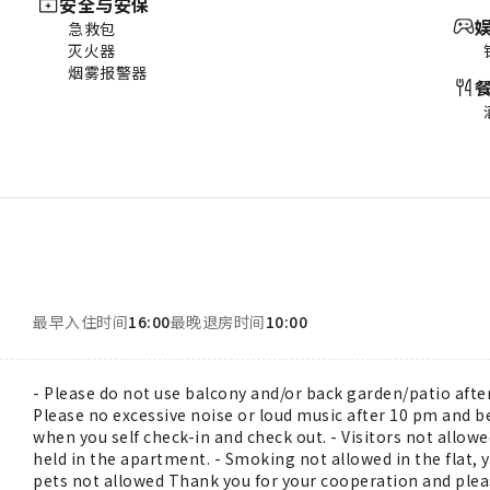
安全与安保
急救包
灭火器
烟雾报警器
最早入住时间
16:00
最晚退房时间
10:00
- Please do not use balcony and/or back garden/patio afte
Please no excessive noise or loud music after 10 pm and be
when you self check-in and check out. - Visitors not allow
held in the apartment. - Smoking not allowed in the flat, 
pets not allowed Thank you for your cooperation and pleas