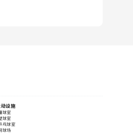
运动设施
撞球室
壁球室
乒乓球室
网球场