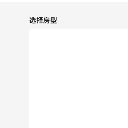
客房提供空调或寝具用品，以确保
您的舒适和便利。在Holiday
Lets London - Iffley 5，客人可
选择房型
以选择多种客房配置，部分客房设
有独立的起居室，甚至设有阳台或
露台。部分精选客房配有室内视频
流媒体、每日报纸或电视，以确保
为客人提供娱乐。 部分客房配备
了冲泡咖啡或茶的器具，您的饮用
需求一定会得到满足。值得注意的
是，部分客房浴室配有浴袍、毛巾
或吹风机，为您提供便利。