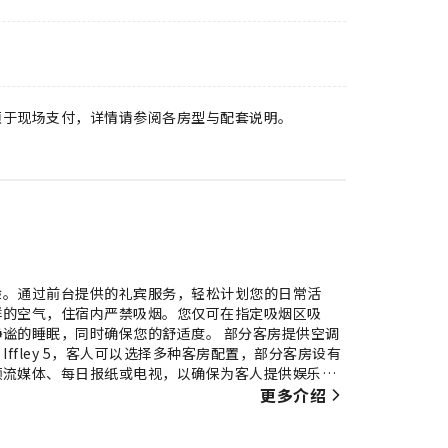
须于现场支付，详情请参阅各房型与配套说明。
验。通过前台提供的礼宾服务，轻松计划您的日常活
鲜的空气，住宿内严禁吸烟。您仅可在指定吸烟区吸
谧的睡眠，同时确保您的舒适度。 部分客房提供空调
 - Iffley 5，客人可以选择多种客房配置，部分客房设有
频流媒体、每日报纸或电视，以确保为客人提供娱乐。
满足。值得注意的是，部分客房浴室配有浴袍、毛巾或
更多介绍