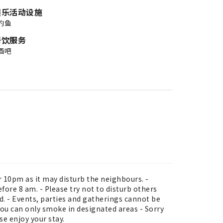
娱乐活动设施
钓鱼
餐饮服务
酒吧
r 10pm as it may disturb the neighbours. -
fore 8 am. - Please try not to disturb others
ed. - Events, parties and gatherings cannot be
you can only smoke in designated areas - Sorry
e enjoy your stay.