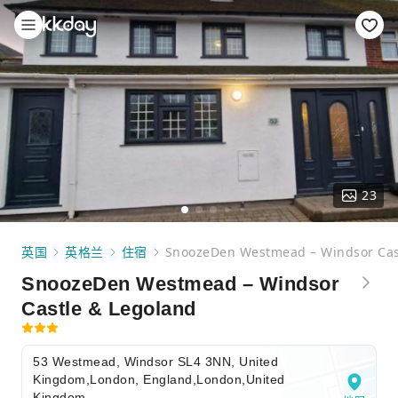
23
英国
英格兰
住宿
SnoozeDen Westmead – Windsor Cas
SnoozeDen Westmead – Windsor
Castle & Legoland
53 Westmead, Windsor SL4 3NN, United
Kingdom,London, England,London,United
Kingdom