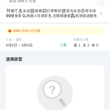
英国 英格兰 伦敦
餐厅
泳池
电梯
行李寄存
室内泳池
停车场
健身室
快速入住退房
无障碍通道
机场接送服务
请确认您的入住日期
入住 – 退房
间数与人数
8月8日 ~ 8月9日
1
2
0
1 晚
选择房型