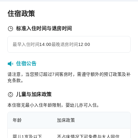
传真/复印
住宿政策
儿童设施
儿童乐园
标准入住时间与退房时间
运动设施
最早入住时间
14:00
最晚退房时间
12:00
展开全部
高尔夫球场
交通服务
住宿公告
机场接送服务
请注意，当您预订超过7间客房时，需遵守额外的预订政策及补
充条款。
清洁服务
干洗服务
儿童与加床政策
熨衣服务
本住宿无最小入住年龄限制，婴幼儿亦可入住。
洗衣服务
公共区域设施
年龄
加床政策
公用区wifi
婴儿1岁及以下
不占床情况下可免费与大人同住
花园