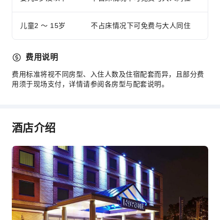
自动取款机
儿童2 ～ 15岁
不占床情况下可免费与大人同住
电梯
礼品店
吸烟区
费用说明
停车场
费用标准将视不同房型、入住人数及住宿配套而异，且部分费
上网服务
用须于现场支付，详情请参阅各房型与配套说明。
公共休息室/电视室
前台服务
酒店介绍
外币兑换服务
行李寄存
前台贵重物品保险柜
快速入住退房
24小时前台
安全与安保
急救包