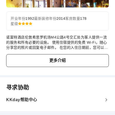
灭火器
安保人员
开业年份
1992
最新装修年份
2014
客房数量
178
无障碍设施服务
星级
无障碍通道
诺富特酒店伦敦希思罗机场M4公路4号交汇处为客人提供一流
无障碍设施
的服务和所有必要的设施。 使用住宿提供的免费 Wi-Fi，随心
分享您的照片或回复电子邮件。 在您的入住日期前，您可以安
排机场接送服务，确保您在抵达和离开时享受无缝高效的体
验。 使用住宿提供的服务，轻松安排您在伦敦的短途旅行、景
更多介绍
点观光和其他活动。自驾前来的客人可享受住宿提供的免费停
车。提供礼宾服务等接待服务，力求满足您的需求。 入住诺富
特酒店伦敦希思罗机场M4公路4号交汇处，无需大包小包，洗
衣服务可确保您的衣服保持干净。 渴望放松？客房送餐服务等
房内设施可让您充分享受在客房内的时光。 出于健康考虑，整
寻求协助
个住宿范围内严禁吸烟。 对于想要吸烟的客人，您可前往指定
吸烟区吸烟。 每间客房均以舒适为宗旨，提供一系列设施服
务，让您享受静谧的睡眠，同时确保您的舒适度。部分客房配
KKday帮助中心
有室内视频流媒体、每日报纸或电视等室内娱乐设施，为客人
提供愉快的入住体验。请放心，在某些客房中，您可以找到冲
泡咖啡或茶的器具。 值得注意的是，部分客房浴室配有浴袍、