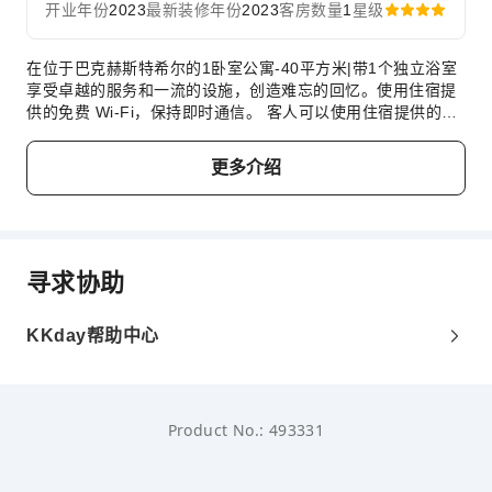
开业年份
2023
最新装修年份
2023
客房数量
1
星级
儿童3 ～ 12岁
不占床情况下可免费与大人同住
在位于巴克赫斯特希尔的1卧室公寓-40平方米|带1个独立浴室
享受卓越的服务和一流的设施，创造难忘的回忆。使用住宿提
费用说明
供的免费 Wi-Fi，保持即时通信。 客人可以使用住宿提供的停
费用标准将视不同房型、入住人数及住宿配套而异，且部分费
车设施。 提供礼宾服务等前台设施服务，旨在满足您的需求。
用须于现场支付，详情请参阅各房型与配套说明。
客房设施包括客房送餐服务，让您放松身心，充分享受您的旅
更多介绍
行。 住宿全面禁烟，让客人享受洁净空气。 住宿配备了各种
便利设施，让您夜夜好眠。部分客房提供空调或寝具用品，以
为您提供便利，从而提升您的住宿体验。在特定客房中，客人
可以享受室内视频流媒体、每日报纸或电视，满足娱乐需求。
特定客房提供冲泡咖啡或茶的器具，您可以很方便地给自己泡
寻求协助
杯咖啡或热茶。住宿的部分客房浴室配有必要的浴室用品，以
确保为客人提供舒适的入住体验。
KKday帮助中心
Product No.: 493331