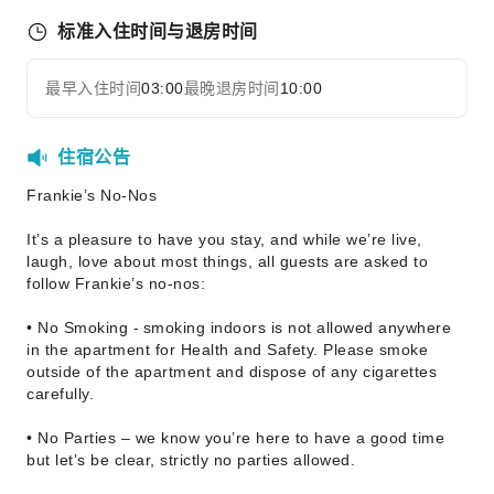
标准入住时间与退房时间
最早入住时间
03:00
最晚退房时间
10:00
住宿公告
Frankie’s No-Nos
It’s a pleasure to have you stay, and while we’re live,
laugh, love about most things, all guests are asked to
follow Frankie’s no-nos:
• No Smoking - smoking indoors is not allowed anywhere
in the apartment for Health and Safety. Please smoke
outside of the apartment and dispose of any cigarettes
carefully.
• No Parties – we know you’re here to have a good time
but let’s be clear, strictly no parties allowed.