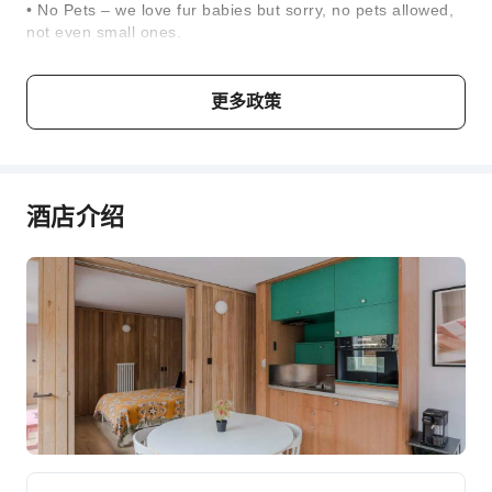
• No Pets – we love fur babies but sorry, no pets allowed,
not even small ones.
Check-in, Check-out, Shake it all about
更多政策
Check-in: Rock up anytime from 3pm onwards
Check-out: 10am (Frankie Says…set your alarm!
Accidentally dozing off and checking out later means you
may be charged an extra night.)House Rules:
酒店介绍
*Please note that we will ask for a check-in form to be
completed and a copy of your ID.*
儿童与加床政策
本住宿无最小入住年龄限制，婴幼儿亦可入住。
年龄
加床政策
婴儿2岁及以下
不占床情况下可免费与大人同住