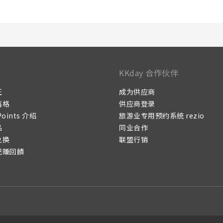
KKday 合作伙伴
证
成为供应商
落格
供应商登录
Points 介绍
旅游业专用预约系统 rezio
品
同业合作
兑换
联盟行销
记賺回饋