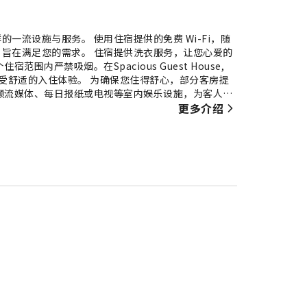
体验丰富多样的一流设施与服务。 使用住宿提供的免费 Wi-Fi，随
旨在满足您的需求。 住宿提供洗衣服务，让您心爱的
内严禁吸烟。在Spacious Guest House,
保您享受舒适的入住体验。 为确保您住得舒心，部分客房提
频流媒体、每日报纸或电视等室内娱乐设施，为客人提
啡或茶的器具。使用部分客房卫生间提供的浴袍、毛巾
更多介绍