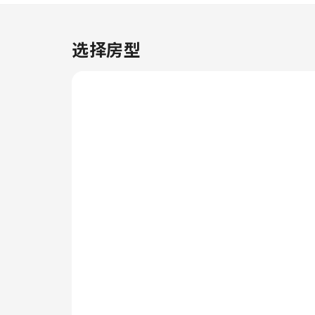
Spacious Guest House,
Wandsworth, Balham，每间客
房均配备便利的设施，确保您享受
选择房型
舒适的入住体验。 为确保您住得
舒心，部分客房提供空调或寝具用
品，以提升您的住宿体验。 部分
客房配有室内视频流媒体、每日报
纸或电视等室内娱乐设施，为客人
提供愉快的入住体验。请放心，在
某些客房中，您可以找到冲泡咖啡
或茶的器具。使用部分客房卫生间
提供的浴袍、毛巾或吹风机，保持
您的清洁和舒适。