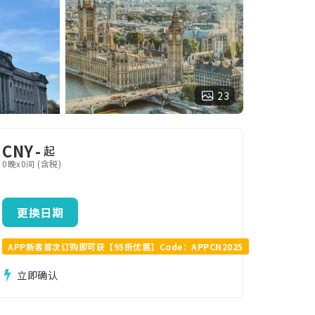
23
CNY
-
起
0晚x0间 (含税)
更换日期
APP新客首次订购即可获【95折优惠】Code：APPCN2025
立即确认