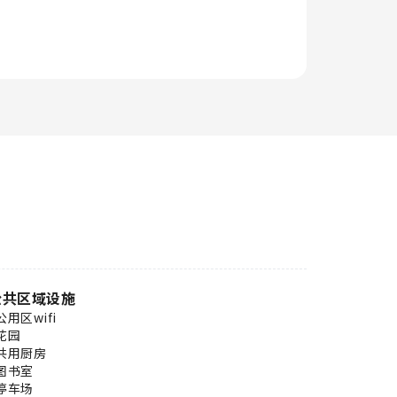
公共区域设施
公用区wifi
花园
共用厨房
图书室
停车场