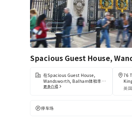
Spacious Guest House, Wan
在Spacious Guest House,
76 
Wandsworth, Balham体验丰富
Kin
更多介绍
多样的一流设施与服务。 使用住
英国
宿提供的免费 Wi-Fi，随心分享您
的照片或回复电子邮件。提供礼宾
服务等前台设施服务，旨在满足您
停车场
的需求。 住宿提供洗衣服务，让
您心爱的旅行衣服保持干净，无需
携带过多换洗衣物。 出于健康考
虑，整个住宿范围内严禁吸烟。在