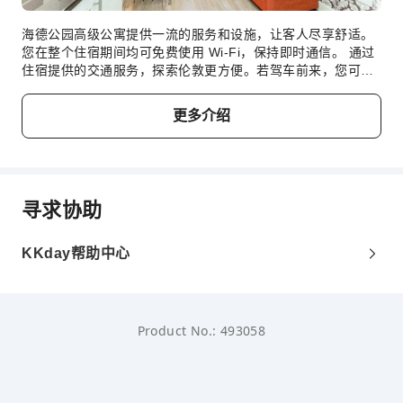
海德公园高级公寓提供一流的服务和设施，让客人尽享舒适。
您在整个住宿期间均可免费使用 Wi-Fi，保持即时通信。 通过
住宿提供的交通服务，探索伦敦更方便。若驾车前来，您可以
享受住宿内提供的便利停车设施。 海德公园高级公寓提供洗衣
服务，让您穿着喜欢的服装，展现您最好的一面。需要放松一
更多介绍
下吗？您的客房可提供客房送餐服务，让您的入住更加舒适愉
快。 请注意，为确保所有客人能够享受更新鲜的空气，住宿内
严禁吸烟。 海德公园高级公寓的每间住宿都经过精心打造和装
饰，为您创造温馨舒适的氛围。海德公园高级公寓的部分客房
提供空调或寝具用品，以满足您的需求，提升您的舒适度。 部
寻求协助
分精选客房配有室内视频流媒体、每日报纸或电视，以确保为
客人提供娱乐。请放心，部分客房提供冲泡咖啡或茶所需的一
切器具，您不必担心口渴问题。海德公园高级公寓特定客房的
KKday帮助中心
卫生间提供浴袍、毛巾或吹风机。 酒店提供各种精美餐点，确
保您随时可享用。您是否厨艺了得呢？您可以使用住宿内的烹
饪设备，亲自准备餐点。
Product No.: 493058