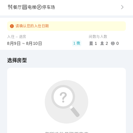
餐厅
电梯
停车场
请确认您的入住日期
入住 – 退房
间数与人数
8月9日 ~ 8月10日
1
2
0
1 晚
选择房型