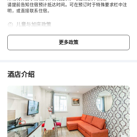
请提前告知住宿预计抵达时间。可在预订时于特殊要求栏中注
明，或直接联系住宿。
儿童与加床政策
本住宿无最小入住年龄限制，婴幼儿亦可入住。
更多政策
年龄
加床政策
婴儿1岁及以下
不占床情况下可免费与大人同住
酒店介绍
儿童2 ～ 3岁
不占床情况下可免费与大人同住
费用说明
费用标准将视不同房型、入住人数及住宿配套而异，且部分费
用须于现场支付，详情请参阅各房型与配套说明。