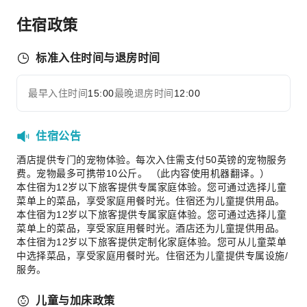
住宿政策
运动设施
高尔夫球场
标准入住时间与退房时间
交通服务
租车服务
最早入住时间
15:00
最晚退房时间
12:00
展开全部
清洁服务
住宿公告
干洗服务
熨衣服务
酒店提供专门的宠物体验。每次入住需支付50英镑的宠物服务
费。宠物最多可携带10公斤。 （此内容使用机器翻译。）
洗衣服务
本住宿为12岁以下旅客提供专属家庭体验。您可通过选择儿童
公共区域设施
菜单上的菜品，享受家庭用餐时光。住宿还为儿童提供用品。
本住宿为12岁以下旅客提供专属家庭体验。您可通过选择儿童
公用区wifi
菜单上的菜品，享受家庭用餐时光。酒店还为儿童提供用品。
电梯
本住宿为12岁以下旅客提供定制化家庭体验。您可从儿童菜单
中选择菜品，享受家庭用餐时光。住宿还为儿童提供专属设施/
吸烟区
服务。
停车场
充电车位
儿童与加床政策