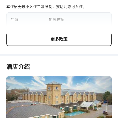
宠物看护服务
本住宿无最小入住年龄限制，婴幼儿亦可入住。
上网服务
公共休息室/电视室
年龄
加床政策
前台服务
婴儿5岁及以下
不占床情况下可免费与大人同住
礼宾服务
更多政策
行李寄存
儿童6 ～ 17岁
不占床情况下可免费与大人同住
快速入住退房
24小时前台
酒店介绍
费用说明
安全与安保
费用标准将视不同房型、入住人数及住宿配套而异，且部分费
急救包
用须于现场支付，详情请参阅各房型与配套说明。
公共区域监控
灭火器
安保人员
烟雾报警器
无障碍设施服务