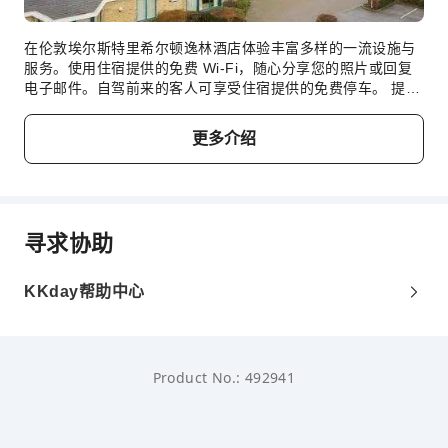
无障碍通道
在伦敦埃尔斯特里希尔顿逸林酒店体验丰富多样的一流设施与
服务。使用住宿提供的免费 Wi-Fi，随心分享您的照片或回复
电子邮件。自驾前来的客人可享受住宿提供的免费停车。 提供
礼宾服务等前台设施服务，旨在满足您的需求。 渴望放松？伦
敦埃尔斯特里希尔顿逸林酒店为您提供客房送餐服务等便利设
更多介绍
施，让您充分享受住宿时光。 出于健康考虑，整个住宿范围内
严禁吸烟。在伦敦埃尔斯特里希尔顿逸林酒店，每间客房均配
备便利的设施，确保您享受舒适的入住体验。 伦敦埃尔斯特里
希尔顿逸林酒店的部分客房提供空调或寝具用品，以满足您的
需求，提升您的舒适度。部分客房配有室内视频流媒体、每日
寻求协助
报纸或电视等室内娱乐设施，为客人提供愉快的入住体验。请
放心，在一些特定的客房中，您可以找到冲泡咖啡或茶所需的
器具。 使用部分客房卫生间提供的浴袍、毛巾或吹风机，保持
KKday帮助中心
您的清洁和舒适。 若您不想外出就餐，酒店提供的美食力求满
足您的需求。入住后，别忘记体验住宿提供的娱乐设施，度过
一个愉快的夜晚。尽情享受伦敦埃尔斯特里希尔顿逸林酒店的
众多活动。担心度假胖一圈？住宿提供各种健身设施，让您轻
Product No.: 492941
松甩掉度假肥。