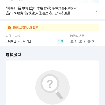
餐厅
电梯
行李寄存
停车场
健身室
SPA服务
快速入住退房
无障碍通道
请确认您的入住日期
入住 – 退房
间数与人数
8月6日 ~ 8月7日
1
2
0
1 晚
选择房型