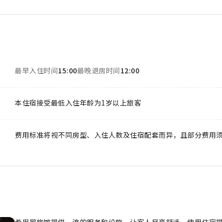
最早入住时间
15:00
最晚退房时间
12:00
本住宿接受最低入住年龄为1岁以上旅客
费用标准将视不同房型、入住人数及住宿配套而异，且部分费用
希思罗旅馆提供一流的服务和设施，让客人尽享舒适。使用住宿提供