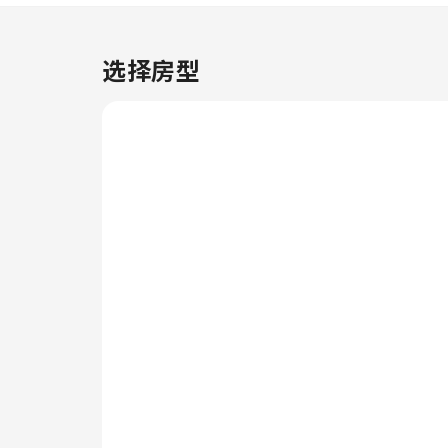
利。部分客房提供丰富多样的设
施，例如室内视频流媒体、每日报
纸或电视，为您提供多样化的室内
选择房型
娱乐选择。请放心，在一些特定的
客房中，您可以找到冲泡咖啡或茶
所需的器具。 值得注意的是，部
分客房浴室配有浴袍、毛巾或吹风
机，为您提供便利。 入住后，别
忘记体验住宿提供的娱乐设施，度
过一个愉快的夜晚。