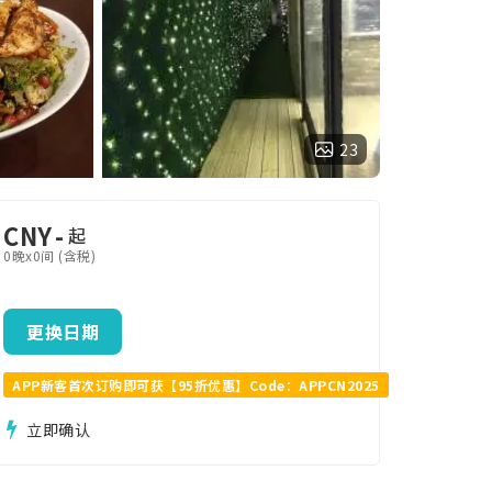
23
CNY
-
起
0晚x0间 (含税)
更换日期
APP新客首次订购即可获【95折优惠】Code：APPCN2025
立即确认