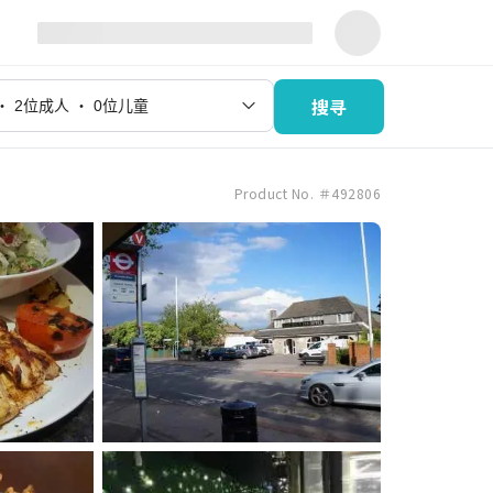
搜寻
Product No. ＃492806