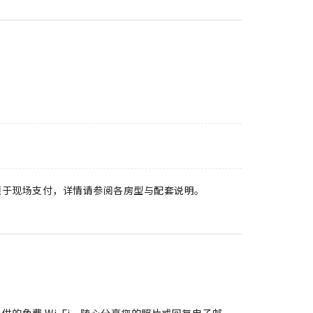
须于现场支付，详情请参阅各房型与配套说明。
的免费 Wi-Fi，随心分享您的照片或回复电子邮