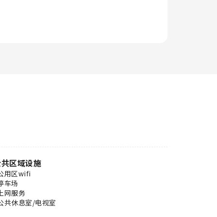
公共区域设施
公用区wifi
停车场
上网服务
公共休息室/电视室