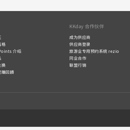
KKday 合作伙伴
证
成为供应商
落格
供应商登录
Points 介绍
旅游业专用预约系统 rezio
品
同业合作
兑换
联盟行销
记賺回饋