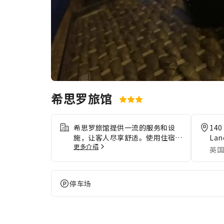
希思罗旅馆
希思罗旅馆提供一流的服务和设
140
施，让客人尽享舒适。使用住宿提
Lan
更多介绍
供的免费 Wi-Fi，随心分享您的照
英国
片或回复电子邮件。 对于自驾前
来的客人，住宿提供免费停车。出
于健康考虑，整个住宿范围内严禁
停车场
吸烟。希思罗旅馆的每间住宿都经
过精心打造和装饰，为您创造温馨
舒适的氛围。住宿的部分客房提供
空调或寝具用品，以为客人提供便