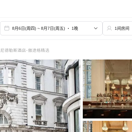
尼德勒斯酒店-傲途格精选