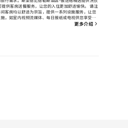
旅行需求。斯莱德尼德勒斯酒店-傲途格精选提供洗衣
可提供客房送餐服务，让您的入住更加舒适愉快。 请注
每间客房均以舒适为宗旨，提供一系列设施服务，让您
设施，如室内视频流媒体、每日报纸或电视供您享受。
足。斯莱德尼德勒斯酒店-傲途格精选特定客房的卫生
更多介绍
在斯莱德尼德勒斯酒店-傲途格精选，您可以在住宿内享
必离开住宿，便可享受一个愉快的夜晚。