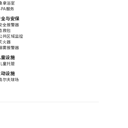
桑拿浴室
SPA服务
安全与安保
安全报警器
急救包
公共区域监控
灭火器
烟雾报警器
儿童设施
儿童托管
运动设施
高尔夫球场