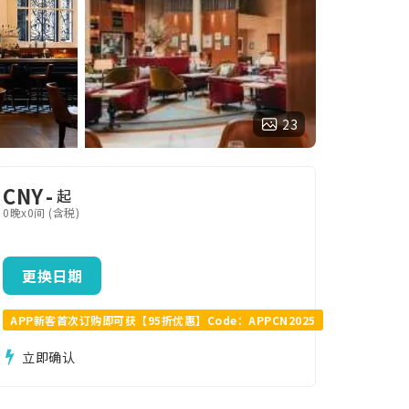
23
CNY
-
起
0晚x0间 (含税)
更换日期
APP新客首次订购即可获【95折优惠】Code：APPCN2025
立即确认