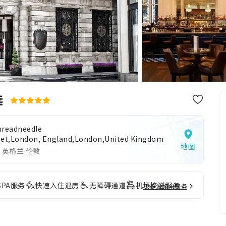
选
hreadneedle
eet,London, England,London,United Kingdom
地图
 英格兰 伦敦
SPA服务
快速入住退房
无障碍通道
机场接送服务
更多设施与服务