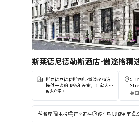
斯莱德尼德勒斯酒店-傲途格精
斯莱德尼德勒斯酒店-傲途格精选
5 T
提供一流的服务和设施，让客人尽
Str
更多介绍
享舒适。 通过住宿提供的交通服
英国
务，探索伦敦更方便。通过前台提
供的礼宾服务，轻松计划您的日常
活动，满足您的旅行需求。斯莱德
餐厅
电梯
行李寄存
停车场
健身室
尼德勒斯酒店-傲途格精选提供洗
衣服务，心爱的衣服可以不止穿一
次。 需要放松一下吗？您的客房
可提供客房送餐服务，让您的入住