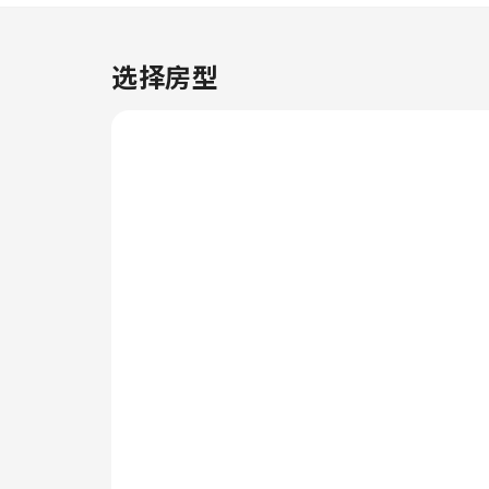
更加舒适愉快。 请注意，为确保
所有客人能够享受更新鲜的空气，
住宿内严禁吸烟。每间客房均以舒
选择房型
适为宗旨，提供一系列设施服务，
让您享受静谧的睡眠，同时确保您
的舒适度。部分客房提供室内娱乐
设施，如室内视频流媒体、每日报
纸或电视供您享受。 部分客房配
备了冲泡咖啡或茶的器具，您的饮
用需求一定会得到满足。斯莱德尼
德勒斯酒店-傲途格精选特定客房
的卫生间提供浴袍、毛巾或吹风
机。 用美味的早餐开始新的完美
一天。在斯莱德尼德勒斯酒店-傲
途格精选，您可以在住宿内享用美
味佳肴。轻松体验美妙的夜晚！住
宿提供娱乐设施，让您不必离开住
宿，便可享受一个愉快的夜晚。