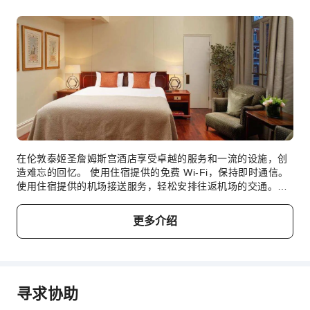
叫车服务
清洁服务
干洗服务
熨衣服务
洗衣服务
公共区域设施
公用区wifi
在伦敦泰姬圣詹姆斯宫酒店享受卓越的服务和一流的设施，创
电梯
造难忘的回忆。 使用住宿提供的免费 Wi-Fi，保持即时通信。
使用住宿提供的机场接送服务，轻松安排往返机场的交通。使
吸烟区
用住宿提供的交通服务，轻松安排您在伦敦的短途旅行、探索
停车场
发现和其他活动。 客人可以使用住宿提供的停车设施。 提供
更多介绍
代客泊车
礼宾服务等前台设施服务，旨在满足您的需求。 住宿提供票务
服务，帮您轻松获得热门门票或预订高级餐厅。 住宿提供洗衣
花园
服务，无论是长期住宿还是需要换洗干净的衣服，都可确保您
自行车停放区
珍爱的旅行服装干净可穿。 提供客房送餐服务等房内设施，为
您带来舒适的住宿体验，伴您放松和享受。对于您所有的小事
上网服务
寻求协助
或临时需求，无需离开住宿，便利店都能及时满足。 住宿全面
公共休息室/电视室