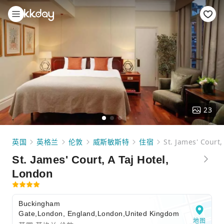
23
英国
英格兰
伦敦
威斯敏斯特
住宿
St. James' Court,
St. James' Court, A Taj Hotel,
London
Buckingham
Gate,London, England,London,United Kingdom
地图