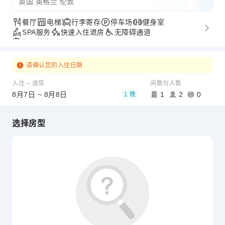
英国 英格兰 伦敦
餐厅
电梯
行李寄存
停车场
健身室
SPA服务
快速入住退房
无障碍通道
机场接送服务
请确认您的入住日期
入住 – 退房
间数与人数
8月7日 ~ 8月8日
1
2
0
1 晚
选择房型