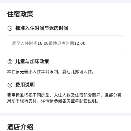
餐厅
住宿政策
送餐服务
小吃吧
标准入住时间与退房时间
售货亭/便利店
商务服务
最早入住时间
15:00
最晚退房时间
12:00
展开全部
会议厅
传真/复印
儿童与加床政策
举办特别活动的室内场地
本住宿无最小入住年龄限制，婴幼儿亦可入住。
儿童设施
费用说明
儿童托管
儿童餐
费用标准将视不同房型、入住人数及住宿配套而异，且部分费
用须于现场支付，详情请参阅各房型与配套说明。
儿童牙刷
交通服务
机场接送服务
酒店介绍
租车服务