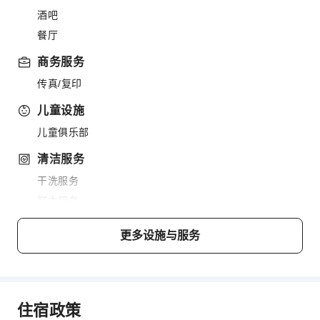
酒吧
餐厅
商务服务
传真/复印
儿童设施
儿童俱乐部
清洁服务
干洗服务
熨衣服务
洗衣服务
更多设施与服务
公共区域设施
公用区wifi
共用厨房
住宿政策
自动售货机