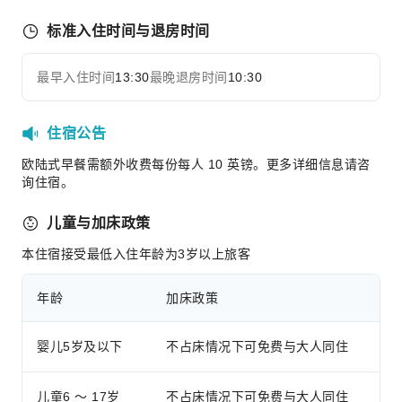
吸烟区
标准入住时间与退房时间
停车场
上网服务
最早入住时间
13:30
最晚退房时间
10:30
展开全部
前台服务
旅游票务服务
住宿公告
礼宾服务
欧陆式早餐需额外收费每份每人 10 英镑。更多详细信息请咨
外币兑换服务
询住宿。
储物柜
儿童与加床政策
行李寄存
前台贵重物品保险柜
本住宿接受最低入住年龄为3岁以上旅客
快速入住退房
年龄
加床政策
24小时前台
安全与安保
婴儿5岁及以下
不占床情况下可免费与大人同住
急救包
公共区域监控
儿童6 ～ 17岁
不占床情况下可免费与大人同住