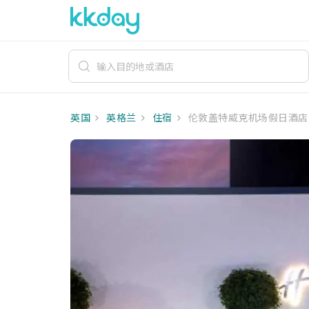
英国
英格兰
住宿
伦敦盖特威克机场假日酒店