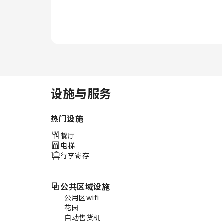
店集团旗下特定客房的卫生间提供
浴袍、毛巾或吹风机。 以理想的
方式开启您的假期体验。每天早
晨，您均可在住宿内享用早餐。
以一杯美味的咖啡开始您的每一
天，怎么样？在本住宿，您可以品
尝新鲜冲泡的优质咖啡，提神醒
脑。住宿提供各种美味的餐点选
择，随时满足您的胃口。 与您的
设施与服务
旅伴一起，在住宿内的娱乐区域度
过一个有趣的夜晚。 伦敦盖特威
热门设施
克机场假日酒店-洲际酒店集团旗
下提供各种一流的休闲设施供客人
餐厅
享用。 体验住宿的健身设施，让
电梯
您在度假期间保持健康和活力。
行李寄存
公共区域设施
公用区wifi
花园
自动售货机