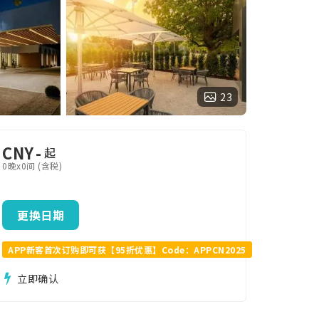
23
CNY
-
起
0晚x0间 (含税)
更换日期
APP新客首次订购即可获【95折优惠】Code：APPCN2025
立即确认