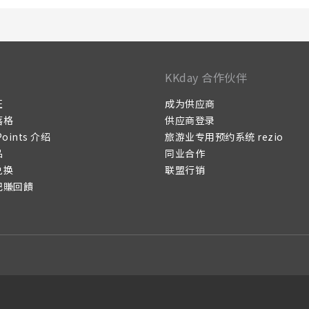
KKday 合作伙伴
证
成为供应商
落格
供应商登录
Points 介绍
旅游业专用预约系统 rezio
品
同业合作
兑换
联盟行销
记賺回饋