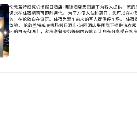
伦敦盖特威克机场假日酒店-洲际酒店集团旗下为客人提供一流的
保您在住宿期间可即时通信。 为了方便入住和离开，您可以在办
务，在伦敦自在游玩。住宿为驾车前来的客人提供停车场。 住宿
体验。 伦敦盖特威克机场假日酒店-洲际酒店集团旗下提供洗衣
闲的白天和晚上，客房送餐服务等房内设施可让您充分享受在客房
人造成任何不便，住宿内全面禁止吸烟。为了所有客人和员工的
最大程度的放松，客房采用了温馨的设计，并配备了所有基本必需
的入住体验，部分客房提供空调或寝具用品，所有客房均以您的
享受室内娱乐设施，如室内视频流媒体、每每日报纸纸或电视。
伦敦盖特威克机场假日酒店-洲际酒店集团旗下特定客房的卫生间
体验。每天早晨，您均可在住宿内享用早餐。 以一杯美味的咖啡
冲泡的优质咖啡，提神醒脑。住宿提供各种美味的餐点选择，随时
域度过一个有趣的夜晚。 伦敦盖特威克机场假日酒店-洲际酒店
宿的健身设施，让您在度假期间保持健康和活力。