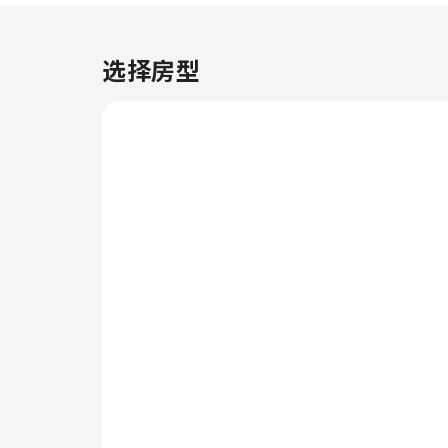
为客人提供舒适的入住体验。 伦
敦盖特威克机场假日酒店-洲际酒
店集团旗下提供洗衣服务，让您穿
选择房型
着喜欢的服装，展现您最好的一
面。 在悠闲的白天和晚上，客房
送餐服务等房内设施可让您充分享
受在客房内的时光。 为确保所有
客人的健康，并避免对其他客人造
成任何不便，住宿内全面禁止吸
烟。为了所有客人和员工的健康和
福祉，您仅可在指定区域吸烟。为
了确保您获得最大程度的放松，客
房采用了温馨的设计，并配备了所
有基本必需品，为您营造愉快的入
住体验。 为了确保您享受愉快的
入住体验，部分客房提供空调或寝
具用品，所有客房均以您的舒适度
为中心而设计。住宿期间，客人可
以在部分客房享受室内娱乐设施，
如室内视频流媒体、每每日报纸纸
或电视。住宿内的部分客房可提供
室内饮料，以满足您的需要。 伦
敦盖特威克机场假日酒店-洲际酒