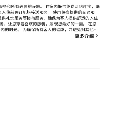
服务和所有必要的设施。 住宿内提供免费网络连接，确
理入住前预订机场接送服务。 使用住宿提供的交通服
提供礼宾服务等接待服务，确保为客人提供舒适的入住
服务，让您穿着喜欢的服装，展现您最好的一面。 在悠
内的时光。 为确保所有客人的健康，并避免对其他客
健康和福祉，您仅可在指定区域吸烟。为了确保您获得
更多介绍
品，为您营造愉快的入住体验。 为了确保您享受愉快
舒适度为中心而设计。住宿期间，客人可以在部分客房
住宿内的部分客房可提供室内饮料，以满足您的需要。
提供浴袍、毛巾或吹风机。 以理想的方式开启您的假期
开始您的每一天，怎么样？在本住宿，您可以品尝新鲜
满足您的胃口。 与您的旅伴一起，在住宿内的娱乐区
集团旗下提供各种一流的休闲设施供客人享用。 体验住