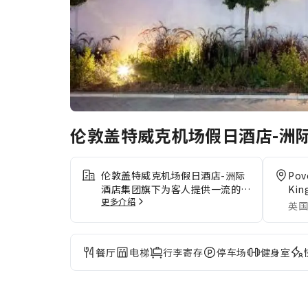
伦敦盖特威克机场假日酒店-洲
伦敦盖特威克机场假日酒店-洲际
Pov
酒店集团旗下为客人提供一流的服
Kin
更多介绍
务和所有必要的设施。 住宿内提
英国
供免费网络连接，确保您在住宿期
间可即时通信。 为了方便入住和
离开，您可以在办理入住前预订机
餐厅
电梯
行李寄存
停车场
健身室
场接送服务。 使用住宿提供的交
通服务，在伦敦自在游玩。住宿为
驾车前来的客人提供停车场。 住
宿提供礼宾服务等接待服务，确保