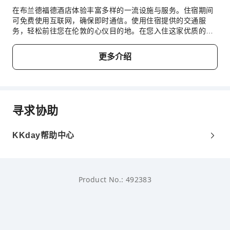
在布兰德福德酒店体验丰富多样的一流设施与服务。住宿期间
可免费使用互联网，确保即时通信。使用住宿提供的交通服
务，轻松前往您在伦敦的心仪目的地。在您入住这家优质的住
宿期间，尽心尽责的前台工作人员可以为您提供礼宾服务等一
系列便利设施。 在悠闲的白天和晚上，客房送餐服务等房内设
更多介绍
施可让您充分享受住宿时光。住宿全面禁烟。 住宿配备了各种
便利设施，让您夜夜好眠。为了让您享受更愉快的住宿体验，
部分客房提供空调或寝具用品。在特定客房中，客人可以享受
一流的室内娱乐设施，包括室内视频流媒体、每日报纸或电
视。 住宿的部分客房为客人提供室内饮料。 住宿的部分客房
寻求协助
浴室配有必要的浴室用品，以确保为客人提供舒适的入住体
验。 在布兰德福德酒店，每天早晨，您均可在住宿内享用美味
的早餐来开始新的一天。
KKday帮助中心
Product No.: 492383