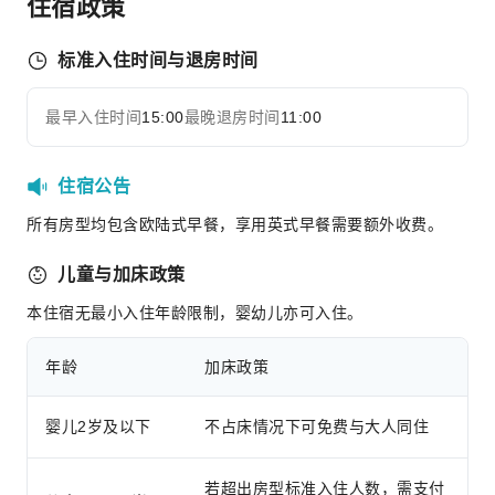
住宿政策
前台服务
标准入住时间与退房时间
礼宾服务
行李寄存
最早入住时间
15:00
最晚退房时间
11:00
展开全部
前台贵重物品保险柜
快速入住退房
住宿公告
24小时前台
所有房型均包含欧陆式早餐，享用英式早餐需要额外收费。
安全与安保
急救包
儿童与加床政策
公共区域监控
本住宿无最小入住年龄限制，婴幼儿亦可入住。
灭火器
安保人员
年龄
加床政策
烟雾报警器
婴儿2岁及以下
不占床情况下可免费与大人同住
若超出房型标准入住人数，需支付