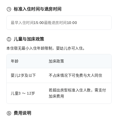
无障碍通道
无障碍设施
标准入住时间与退房时间
最早入住时间
15:00
最晚退房时间
10:00
儿童与加床政策
本住宿无最小入住年龄限制，婴幼儿亦可入住。
年龄
加床政策
婴儿2岁及以下
不占床情况下可免费与大人同住
若超出房型标准入住人数，需支付
儿童3 ～ 12岁
加床费用
费用说明