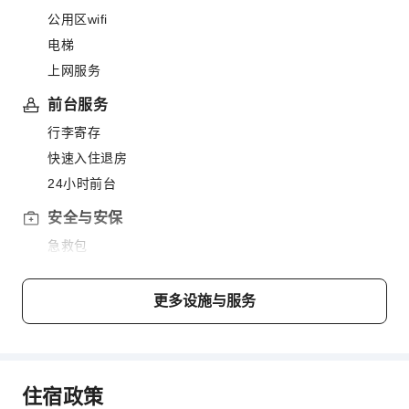
公用区wifi
电梯
上网服务
前台服务
行李寄存
快速入住退房
24小时前台
安全与安保
急救包
公共区域监控
灭火器
更多设施与服务
安保人员
烟雾报警器
无障碍设施服务
住宿政策