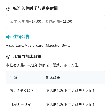
礼宾服务
标准入住时间与退房时间
行李寄存
前台贵重物品保险柜
最早入住时间
14:00
最晚退房时间
11:00
展开全部
24小时前台
安全与安保
住宿公告
急救包
Visa, Euro/Mastercard, Maestro, Switch
公共区域监控
灭火器
儿童与加床政策
安保人员
本住宿无最小入住年龄限制，婴幼儿亦可入住。
烟雾报警器
年龄
加床政策
婴儿2岁及以下
不占床情况下可免费与大人同住
儿童3 ～ 3岁
不占床情况下可免费与大人同住