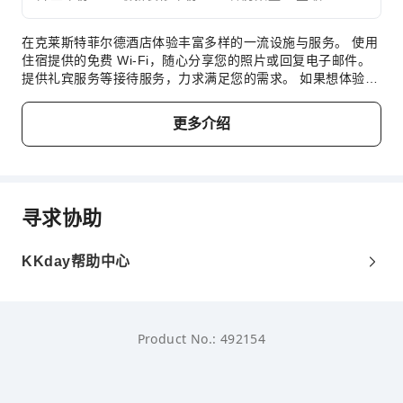
在克莱斯特菲尔德酒店体验丰富多样的一流设施与服务。 使用
住宿提供的免费 Wi-Fi，随心分享您的照片或回复电子邮件。
提供礼宾服务等接待服务，力求满足您的需求。 如果想体验城
市的热门娱乐活动，请咨询住宿的票务服务以进行预订。想要
放松吗？克莱斯特菲尔德酒店提供客房送餐服务等无障碍设
更多介绍
施，让您充分享受旅行时光。 出于健康考虑，整个住宿范围内
严禁吸烟。 对于想要吸烟的客人，您可前往指定吸烟区吸烟。
在克莱斯特菲尔德酒店，每间客房均配备便利的设施，确保您
享受舒适的入住体验。部分客房配有室内视频流媒体、每日报
纸或电视等室内娱乐设施，为客人提供愉快的入住体验。 请放
寻求协助
心，在一些特定的客房中，您可以找到冲泡咖啡或茶所需的器
具。值得注意的是，部分客房浴室配有浴袍、毛巾或吹风机，
为您提供便利。 您可以在住宿内的咖啡厅品尝优质咖啡，体验
KKday帮助中心
清新早晨的喜悦。
Product No.: 492154