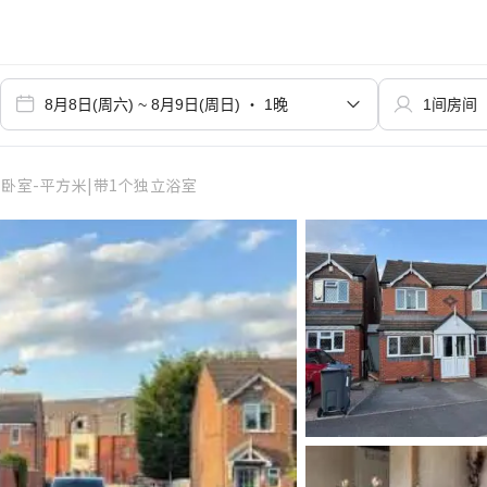
卧室-平方米|带1个独立浴室