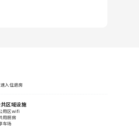
快速入住退房
公共区域设施
公用区wifi
共用厨房
停车场