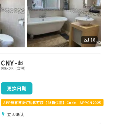
18
CNY
-
起
0晚x0间 (含税)
更换日期
APP新客首次订购即可获【95折优惠】Code：APPCN2025
立即确认