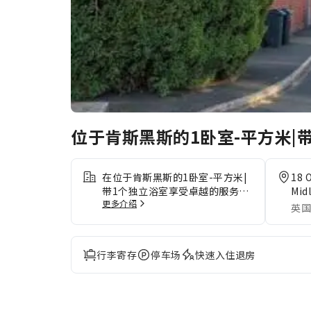
位于肯斯黑斯的1卧室-平方米|
在位于肯斯黑斯的1卧室-平方米|
18 
带1个独立浴室享受卓越的服务和
Mid
更多介绍
一流的设施，创造难忘的回忆。
英国
客人可以使用住宿提供的停车设
施。
行李寄存
停车场
快速入住退房