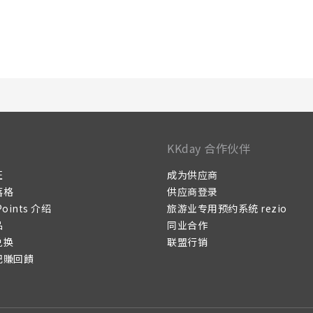
KKday 合作伙伴
证
成为供应商
落格
供应商登录
Points 介绍
旅游业专用预约系统 rezio
品
同业合作
兑换
联盟行销
记賺回饋