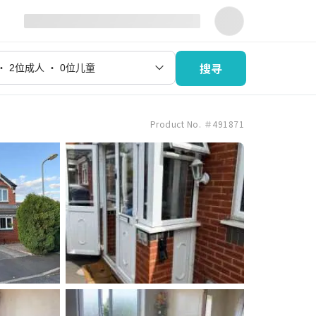
搜寻
Product No. ＃491871