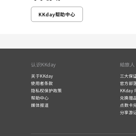
KKday帮助中心
认识KKday
給旅人
关于KKday
三大保
使用者条款
官方部
隐私权保护政策
KKday 
帮助中心
兑换赠
媒体报道
点数卡
分享游