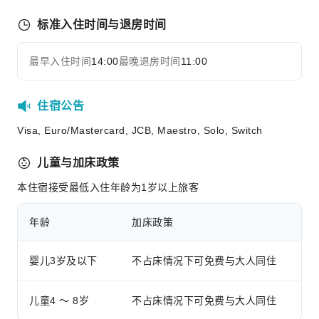
公用区wifi
标准入住时间与退房时间
吸烟区
停车场
最早入住时间
14:00
最晚退房时间
11:00
展开全部
上网服务
公共休息室/电视室
住宿公告
前台服务
Visa, Euro/Mastercard, JCB, Maestro, Solo, Switch
行李寄存
儿童与加床政策
快速入住退房
本住宿接受最低入住年龄为1岁以上旅客
安全与安保
急救包
年龄
加床政策
灭火器
烟雾报警器
婴儿3岁及以下
不占床情况下可免费与大人同住
儿童4 ～ 8岁
不占床情况下可免费与大人同住