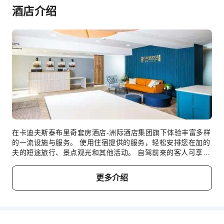
清洁服务
酒店介绍
干洗服务
熨衣服务
洗衣服务
展开全部
公共区域设施
公用区wifi
共用厨房
自动售货机
自动取款机
在卡迪夫斯泰布里奇套房酒店-洲际酒店集团旗下体验丰富多样
电梯
的一流设施与服务。 使用住宿提供的服务，轻松安排您在加的
夫的短途旅行、景点观光和其他活动。 自驾前来的客人可享受
礼品店
住宿提供的免费停车。如有需要，票务服务还可以帮您预订门
停车场
票或预订附近的热门演出和活动。忘带小物品，不是大问题！
更多介绍
上网服务
只需前往便利店，即可购买所需物品。出于健康考虑，整个住
宿范围内严禁吸烟。在卡迪夫斯泰布里奇套房酒店-洲际酒店集
公共休息室/电视室
团旗下，每间客房均配备便利的设施，确保您享受舒适的入住
体验。部分客房提供空调或寝具用品，以使客人感到舒适便
前台服务
利。 卡迪夫斯泰布里奇套房酒店-洲际酒店集团旗下的部分客