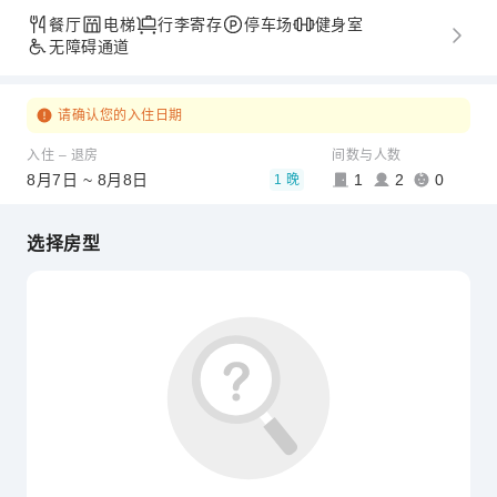
餐厅
电梯
行李寄存
停车场
健身室
无障碍通道
请确认您的入住日期
入住 – 退房
间数与人数
8月7日 ~ 8月8日
1
2
0
1 晚
选择房型