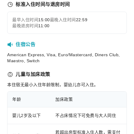
24小时前台
标准入住时间与退房时间
安全与安保
最早入住时间
15:00
最晚入住时间
22:59
展开全部
急救包
最晚退房时间
11:00
公共区域监控
灭火器
住宿公告
安保人员
American Express, Visa, Euro/Mastercard, Diners Club,
烟雾报警器
Maestro, Switch
儿童与加床政策
本住宿无最小入住年龄限制，婴幼儿亦可入住。
年龄
加床政策
婴儿2岁及以下
不占床情况下可免费与大人同住
若超出房型标准入住人数，需支付