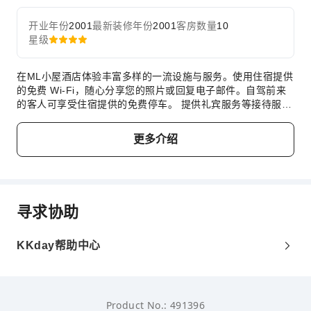
开业年份
2001
最新装修年份
2001
客房数量
10
星级
在ML小屋酒店体验丰富多样的一流设施与服务。使用住宿提供
的免费 Wi-Fi，随心分享您的照片或回复电子邮件。自驾前来
的客人可享受住宿提供的免费停车。 提供礼宾服务等接待服
务，力求满足您的需求。 住宿提供洗衣服务，对于长住客人或
在您有需要时，可确保您喜爱的旅行衣物清新可穿。出于健康
更多介绍
考虑，整个住宿范围内严禁吸烟。在ML小屋酒店，每间客房均
配备便利的设施，确保您享受舒适的入住体验。为确保您住得
舒心，部分客房提供空调或寝具用品，以提升您的住宿体验。
部分客房提供丰富多样的设施，例如室内视频流媒体、每日报
纸或电视，为您提供多样化的室内娱乐选择。 请放心，在一些
寻求协助
特定的客房中，您可以找到冲泡咖啡或茶所需的器具。 使用部
分客房卫生间提供的浴袍、毛巾或吹风机，保持您的清洁和舒
适。 若您不想外出就餐，酒店提供的美食力求满足您的需求。
KKday帮助中心
Product No.: 491396