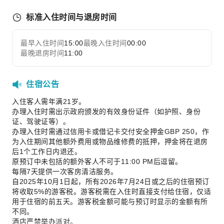
灭火器
标准入住时间与退房时间
烟雾报警器
最早入住时间
15:00
最晚入住时间
00:00
展开全部
最晚退房时间
11:00
住宿公告
入住客人需年满21岁。
办理入住时需出示政府颁发的有效身份证件（如护照、身份
证、驾驶证等）。
办理入住时需通过信用卡或借记卡交付安全押金GBP 250，作
为入住期间其他额外费用或物品维修费的抵押，押金将在退房
后1个工作日内退还。
原预订中未包括的额外客人不可于11:00 PM后逗留。
每隔7天提供一次客房清洁服务。
自2025年10月1日起，所有2026年7月24日或之后的住宿预订
将收取5%的游客税。游客税需在入住时直接支付给住宿，仅适
用于住宿的前五天。游客税金额可能与预订时显示的金额有所
不同。
酒店严禁举办派对。