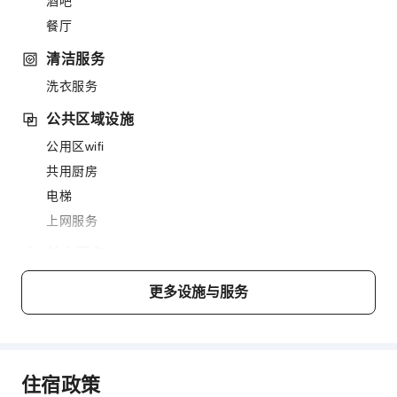
酒吧
餐厅
清洁服务
洗衣服务
公共区域设施
公用区wifi
共用厨房
电梯
上网服务
前台服务
礼宾服务
更多设施与服务
储物柜
安全与安保
急救包
住宿政策
公共区域监控