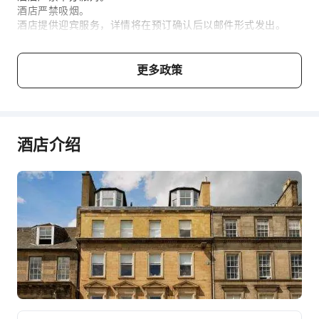
酒店严禁吸烟。
酒店提供迎宾服务，详情将在预订确认后以邮件形式发出。
儿童与加床政策
更多政策
本住宿无最小入住年龄限制，婴幼儿亦可入住。
年龄
加床政策
酒店介绍
婴儿2岁及以下
不占床情况下可免费与大人同住
儿童3 ～ 12岁
不占床情况下可免费与大人同住
费用说明
费用标准将视不同房型、入住人数及住宿配套而异，且部分费
用须于现场支付，详情请参阅各房型与配套说明。