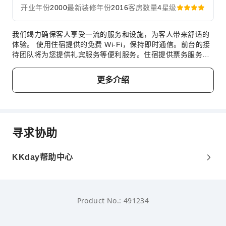
开业年份
2000
最新装修年份
2016
客房数量
4
星级
我们竭力确保客人享受一流的服务和设施，为客人带来舒适的
体验。 使用住宿提供的免费 Wi-Fi，保持即时通信。前台的接
待团队将为您提供礼宾服务等便利服务。住宿提供票务服务，
帮您轻松获得热门门票或预订高级餐厅。 住宿提供洗衣服务，
对于长住客人或在您有需要时，可确保您喜爱的旅行衣物清新
更多介绍
可穿。 住宿全面禁烟，让客人享受洁净空气。 在爱丁堡苹果
公寓，每间客房均配备便利的设施，确保您享受舒适的入住体
验。 为确保您住得舒心，部分客房提供空调或寝具用品，以提
升您的住宿体验。爱丁堡苹果公寓的一些客房拥有独特的设计
元素，例如独立的客厅甚至阳台或露台。特定客房提供冲泡咖
寻求协助
啡或茶的器具，您可以很方便地给自己泡杯咖啡或热茶。使用
部分客房卫生间提供的浴袍、毛巾或吹风机，保持您的清洁和
舒适。 在您入住期间，您可以在本住宿享用多种美食，提升您
KKday帮助中心
的住宿体验。 住宿提供娱乐设施，与旅伴在住宿度过一个晚
上，就像出门探索一样有趣。
Product No.: 491234