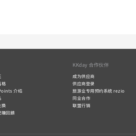
KKday 合作伙伴
证
成为供应商
落格
供应商登录
Points 介绍
旅游业专用预约系统 rezio
品
同业合作
兑换
联盟行销
记賺回饋