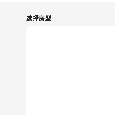
获得城市热门景点的门票。 十山
广场酒店提供洗衣服务，让您穿着
喜欢的服装，展现您最好的一面。
选择房型
渴望放松？客房送餐服务等房内设
施可让您充分享受在客房内的时
光。 请注意，为确保所有客人能
够享受更新鲜的空气，住宿内严禁
吸烟。每间客房均以舒适为宗旨，
提供一系列设施服务，让您享受静
谧的睡眠，同时确保您的舒适度。
部分客房提供空调或寝具用品，以
确保您的舒适和便利。 部分客房
提供室内娱乐设施，如室内视频流
媒体、每日报纸或电视供您享受。
部分客房配备了冲泡咖啡或茶的器
具，您的饮用需求一定会得到满
足。十山广场酒店特定客房的卫生
间提供浴袍、毛巾或吹风机。 用
美味的早餐开始新的完美一天。在
十山广场酒店，您可以在住宿内享
用美味佳肴。每天在住宿内的咖啡
厅享用一杯咖啡，开启您美好的假
期清晨。 酒店提供各种精美餐