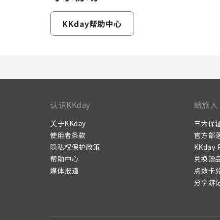
KKday帮助中心
认识KKday
給旅人
关于KKday
三大保
使用者条款
官方部
隐私权保护政策
KKday 
帮助中心
兑换赠
媒体报道
点数卡
分享游