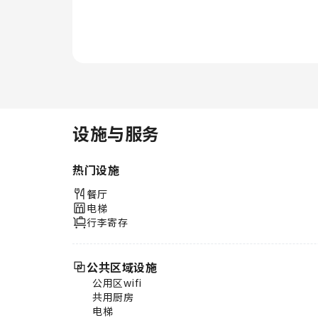
点，确保您随时可享用。轻松体验
美妙的夜晚！住宿提供娱乐设施，
让您不必离开住宿，便可享受一个
愉快的夜晚。您是否厨艺了得呢？
您可以使用住宿内的烹饪设备，亲
自准备餐点。
设施与服务
热门设施
餐厅
电梯
行李寄存
公共区域设施
公用区wifi
共用厨房
电梯