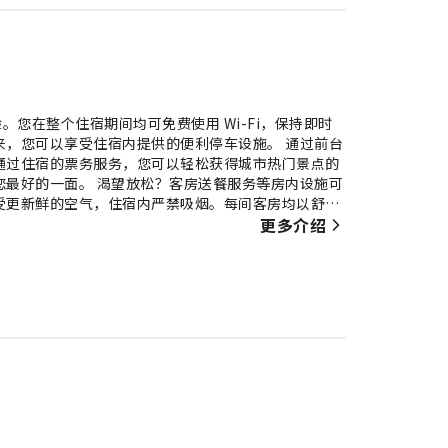
您在整个住宿期间均可免费使用 Wi-Fi，保持即时
来，您可以享受住宿内提供的便利停车设施。 通过前台
通过住宿的票务服务，您可以轻松获得城市热门景点的
您最好的一面。 渴望放松？客房送餐服务等房内设施可
受更新鲜的空气，住宿内严禁吸烟。每间客房均以舒适
的舒适度。 部分客房提供空调或寝具用品，以确保您
更多介绍
、每日报纸或电视供您享受。部分客房配备了冲泡咖啡
房的卫生间提供浴袍、毛巾或吹风机。 用美味的早餐
佳肴。每天在住宿内的咖啡厅享用一杯咖啡，开启您美
松体验美妙的夜晚！住宿提供娱乐设施，让您不必离开
用住宿内的烹饪设备，亲自准备餐点。