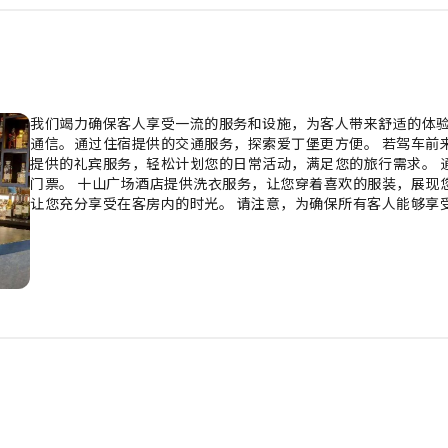
我们竭力确保客人享受一流的服务和设施，为客人带来舒适的体验。
通信。通过住宿提供的交通服务，探索爱丁堡更方便。 若驾车前
提供的礼宾服务，轻松计划您的日常活动，满足您的旅行需求。 
门票。 十山广场酒店提供洗衣服务，让您穿着喜欢的服装，展现
让您充分享受在客房内的时光。 请注意，为确保所有客人能够享
为宗旨，提供一系列设施服务，让您享受静谧的睡眠，同时确保您
的舒适和便利。 部分客房提供室内娱乐设施，如室内视频流媒体
或茶的器具，您的饮用需求一定会得到满足。十山广场酒店特定客
开始新的完美一天。在十山广场酒店，您可以在住宿内享用美味
好的假期清晨。 酒店提供各种精美餐点，确保您随时可享用。轻
住宿，便可享受一个愉快的夜晚。您是否厨艺了得呢？您可以使