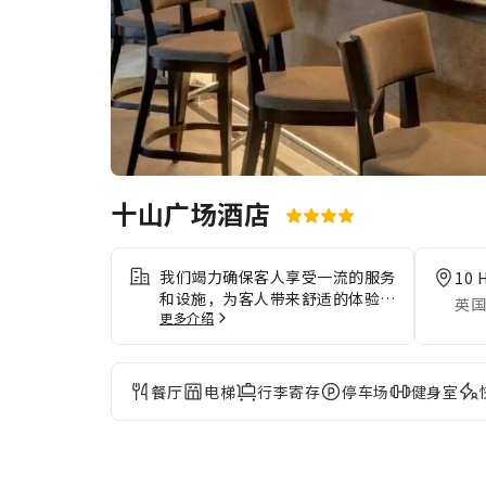
十山广场酒店
我们竭力确保客人享受一流的服务
10 
和设施，为客人带来舒适的体验。
英国
更多介绍
您在整个住宿期间均可免费使用
Wi-Fi，保持即时通信。通过住宿
提供的交通服务，探索爱丁堡更方
便。 若驾车前来，您可以享受住
餐厅
电梯
行李寄存
停车场
健身室
宿内提供的便利停车设施。 通过
前台提供的礼宾服务，轻松计划您
的日常活动，满足您的旅行需求。
通过住宿的票务服务，您可以轻松