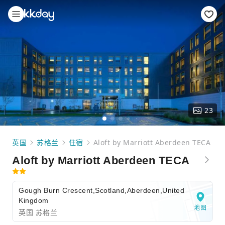
23
英国
苏格兰
住宿
Aloft by Marriott Aberdeen TECA
Aloft by Marriott Aberdeen TECA
Gough Burn Crescent,Scotland,Aberdeen,United
Kingdom
地图
英国 苏格兰