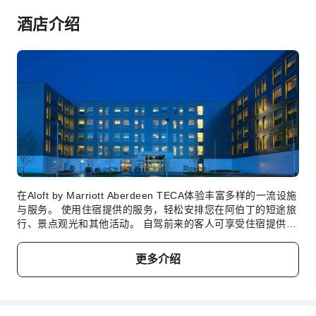
停车场
酒店介绍
充电车位
上网服务
前台服务
行李寄存
前台贵重物品保险柜
快速入住退房
外币兑换服务
24小时前台
在Aloft by Marriott Aberdeen TECA体验丰富多样的一流设施
安全与安保
与服务。 使用住宿提供的服务，轻松安排您在阿伯丁的短途旅
行、景点观光和其他活动。 自驾前来的客人可享受住宿提供的
急救包
免费停车。 提供礼宾服务等前台设施服务，旨在满足您的需
公共区域监控
求。 住宿提供洗衣服务，对于长住客人或在您有需要时，可确
更多介绍
保您喜爱的旅行衣物清新可穿。 想要放松吗？Aloft by
灭火器
Marriott Aberdeen TECA提供客房送餐服务等无障碍设施，让
安保人员
您充分享受旅行时光。 在Aloft by Marriott Aberdeen
TECA，每间客房均配备便利的设施，确保您享受舒适的入住
烟雾报警器