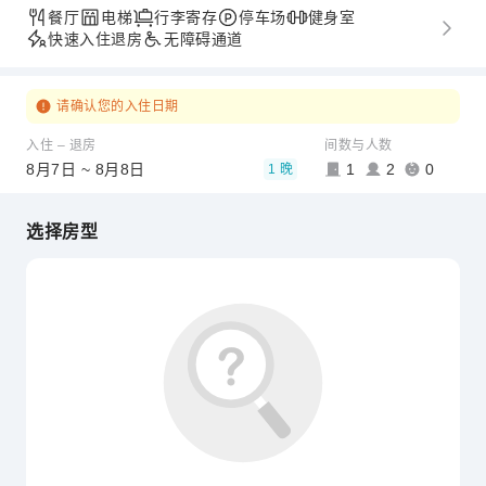
餐厅
电梯
行李寄存
停车场
健身室
快速入住退房
无障碍通道
请确认您的入住日期
入住 – 退房
间数与人数
8月7日 ~ 8月8日
1
2
0
1 晚
选择房型