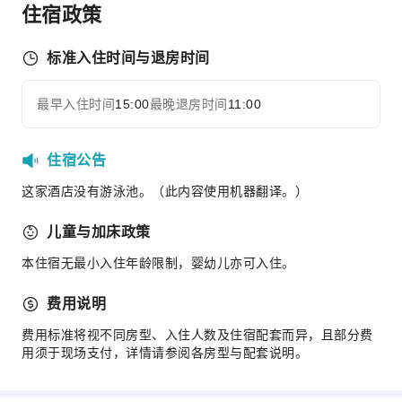
住宿政策
保龄球场
徒步旅行
标准入住时间与退房时间
骑马
网球场
最早入住时间
15:00
最晚退房时间
11:00
展开全部
交通服务
租车服务
住宿公告
清洁服务
这家酒店没有游泳池。（此内容使用机器翻译。）
干洗服务
儿童与加床政策
熨衣服务
洗衣服务
本住宿无最小入住年龄限制，婴幼儿亦可入住。
公共区域设施
费用说明
电梯
费用标准将视不同房型、入住人数及住宿配套而异，且部分费
公用区wifi
用须于现场支付，详情请参阅各房型与配套说明。
花园
吸烟区