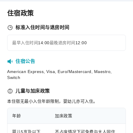
商务服务
住宿政策
传真/复印
儿童设施
标准入住时间与退房时间
儿童托管
最早入住时间
14:00
最晚退房时间
12:00
儿童餐
展开全部
运动设施
住宿公告
高尔夫球场
American Express, Visa, Euro/Mastercard, Maestro,
清洁服务
Switch
干洗服务
儿童与加床政策
洗衣服务
本住宿无最小入住年龄限制，婴幼儿亦可入住。
公共区域设施
公用区wifi
年龄
加床政策
花园
共用厨房
婴儿5岁及以下
不占床情况下可免费与大人同住