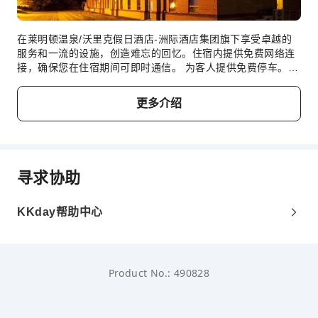
公共区域监控
灭火器
在莱明顿温泉/沃里克假日酒店-洲际酒店集团旗下享受卓越的
安保人员
服务和一流的设施，创造难忘的回忆。住宿内提供免费网络连
接，确保您在住宿期间可即时通信。 为客人提供免费停车。
烟雾报警器
住宿提供礼宾服务等接待服务，确保为客人提供舒适的入住体
无障碍设施服务
验。 住宿提供洗衣服务，对于长住客人或在您有需要时，可确
更多介绍
保您喜爱的旅行衣服干净可穿。 在悠闲的白天和晚上，客房送
无障碍通道
餐服务等房内设施可让您充分享受在客房内的时光。临时需要
无障碍设施
什么吗？便利店可以满足您的需求，为您带来方便。 为确保所
有客人的健康，并避免对其他客人造成任何不便，住宿内全面
禁止吸烟。 为了所有客人和员工的健康和福祉，您仅可在指定
寻求协助
区域吸烟。 为了确保您获得最大程度的放松，客房采用了温馨
的设计，并配备了所有基本必需品，为您营造愉快的入住体
验。 为了确保您享受愉快的入住体验，部分客房提供空调或寝
KKday帮助中心
具用品，所有客房均以您的舒适度为中心而设计。 住宿期间，
客人可以在部分客房享受室内娱乐设施，如室内视频流媒体、
每每日报纸纸或电视。 住宿内的部分客房可提供室内饮料，以
满足您的需要。住宿了解浴室设施对于提高客人满意度的重要
Product No.: 490828
性，因此在部分特定客房内提供浴袍、毛巾或吹风机。 以理想
的方式开启您的假期体验。每天早晨，您均可在住宿内享用早
餐。以一杯美味的咖啡开始您的每一天，怎么样？在本住宿，