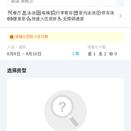
英国 英格兰
餐厅
泳池
电梯
行李寄存
室内泳池
停车场
健身室
快速入住退房
无障碍通道
请确认您的入住日期
入住 – 退房
间数与人数
8月9日 ~ 8月10日
1
2
0
1 晚
选择房型