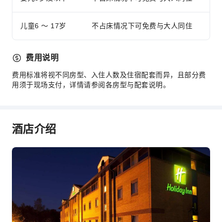
自动取款机
电梯
儿童6 ～ 17岁
不占床情况下可免费与大人同住
吸烟区
停车场
费用说明
宠物碗
费用标准将视不同房型、入住人数及住宿配套而异，且部分费
上网服务
用须于现场支付，详情请参阅各房型与配套说明。
公共休息室/电视室
商店
前台服务
酒店介绍
行李寄存
前台贵重物品保险柜
快速入住退房
24小时前台
安全与安保
急救包