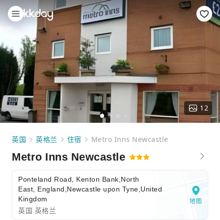
12
英国
英格兰
住宿
Metro Inns Newcastle
Metro Inns Newcastle
Ponteland Road, Kenton Bank,North
East, England,Newcastle upon Tyne,United
Kingdom
地图
英国 英格兰