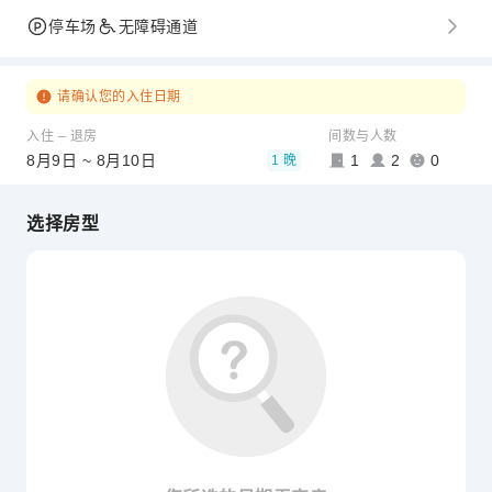
停车场
无障碍通道
请确认您的入住日期
入住 – 退房
间数与人数
8月9日 ~ 8月10日
1
2
0
1 晚
选择房型