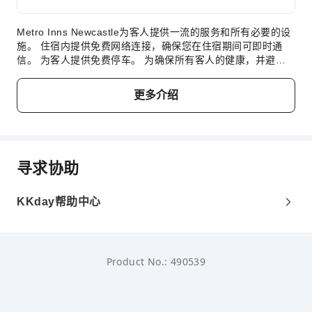
Metro Inns Newcastle为客人提供一流的服务和所有必要的设
施。 住宿内提供免费网络连接，确保您在住宿期间可即时通
信。 为客人提供免费停车。 为确保所有客人的健康，并避免
对其他客人造成任何不便，住宿内全面禁止吸烟。 为了所有客
人和员工的健康和福祉，您仅可在指定区域吸烟。Metro Inns
更多介绍
Newcastle的每间住宿都经过精心打造和装饰，为您创造温馨
舒适的氛围。Metro Inns Newcastle的部分客房提供空调或寝
具用品，以满足您的需求，提升您的舒适度。 在部分客房，客
人可以享受室内视频流媒体、每日报纸或电视带来的乐趣。
Metro Inns Newcastle内提供方便的自动售货机，24/7 提供价
寻求协助
格实惠的小零食。
KKday帮助中心
Product No.: 490539