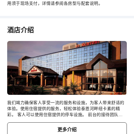
干洗服务
用须于现场支付，详情请参阅各房型与配套说明。
熨衣服务
洗衣服务
酒店介绍
公共区域设施
电梯
公用区wifi
花园
共用厨房
自动取款机
吸烟区
停车场
代客泊车
我们竭力确保客人享受一流的服务和设施，为客人带来舒适的
上网服务
体验。使用住宿提供的服务，轻松体验泰恩河畔纽卡素的精
彩。 客人可以使用住宿提供的停车设施。 前台的接待团队将
前台服务
为您提供礼宾服务等便利服务。 住宿提供洗衣服务，对于长住
礼宾服务
客人或在您有需要时，可确保您喜爱的旅行衣物清新可穿。 提
更多介绍
供客房送餐服务等房内设施，为您带来舒适的住宿体验，伴您
外币兑换服务