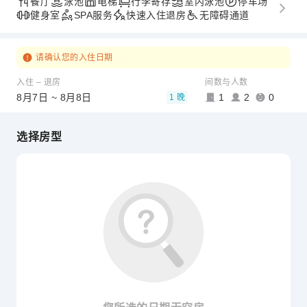
餐厅
泳池
电梯
行李寄存
室内泳池
停车场
健身室
SPA服务
快速入住退房
无障碍通道
请确认您的入住日期
入住 – 退房
间数与人数
8月7日 ~ 8月8日
1
2
0
1 晚
选择房型