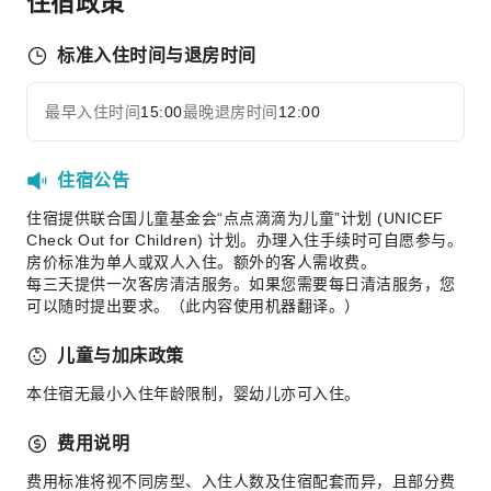
住宿政策
餐厅
标准入住时间与退房时间
送餐服务
商务服务
最早入住时间
15:00
最晚退房时间
12:00
展开全部
商务服务
传真/复印
住宿公告
儿童设施
住宿提供联合国儿童基金会“点点滴滴为儿童”计划 (UNICEF
儿童托管
Check Out for Children) 计划。办理入住手续时可自愿参与。
房价标准为单人或双人入住。额外的客人需收费。
儿童餐
每三天提供一次客房清洁服务。如果您需要每日清洁服务，您
可以随时提出要求。（此内容使用机器翻译。）
运动设施
高尔夫球场
儿童与加床政策
交通服务
本住宿无最小入住年龄限制，婴幼儿亦可入住。
租车服务
费用说明
清洁服务
费用标准将视不同房型、入住人数及住宿配套而异，且部分费