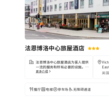
法恩博洛中心旅屋酒店
法恩博洛中心旅屋酒店为客人提供
Vic
一流的服务和所有必要的设施。自
Eas
更多介绍
驾前来的客人可享受住宿提供的免
英国
费停车。 出于健康考虑，整个住
宿范围内严禁吸烟。 法恩博洛中
心旅屋酒店让您以美味的自制早餐
餐厅
电梯
停车场
无障碍通道
开始每一个新的一天。若您不想外
出就餐，酒店提供的美食力求满足
您的需求。入住后，别忘记体验住
宿提供的娱乐设施，度过一个愉快