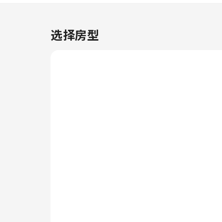
的夜晚。 无论白天还是晚上，您
都可以随时从酒店的自助自动售货
机里买到小零食。
选择房型