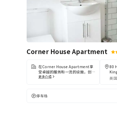
Corner House Apartment
在Corner House Apartment享
80 
受卓越的服务和一流的设施，创造
Kin
更多介绍
难忘的回忆。使用住宿提供的免费
英国
Wi-Fi，保持即时通信。客人可享
受住宿提供的免费停车。住宿全面
禁烟，让客人享受洁净空气。住宿
停车场
配备了各种便利设施，让您夜夜好
眠。为了确保客人满意，部分客房
提供空调或寝具用品，让您享受更
愉快的入住体验。许多客房均配有