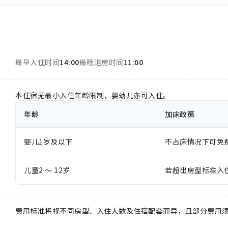
最早入住时间
14:00
最晚退房时间
11:00
本住宿无最小入住年龄限制，婴幼儿亦可入住。
年龄
加床政策
婴儿1岁及以下
不占床情况下可免
儿童2 ～ 12岁
若超出房型标准入
费用标准将视不同房型、入住人数及住宿配套而异，且部分费用