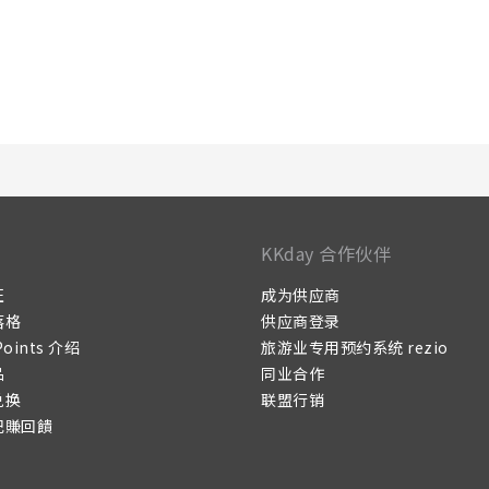
KKday 合作伙伴
证
成为供应商
落格
供应商登录
Points 介绍
旅游业专用预约系统 rezio
品
同业合作
兑换
联盟行销
记賺回饋