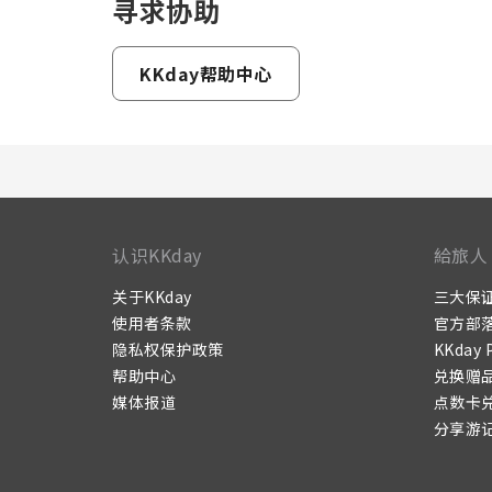
寻求协助
KKday帮助中心
认识KKday
給旅人
关于KKday
三大保
使用者条款
官方部
隐私权保护政策
KKday 
帮助中心
兑换赠
媒体报道
点数卡
分享游