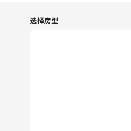
室内视频流媒体、每日报纸或电
视，供客人娱乐和享受。特定客房
提供冲泡咖啡或茶的器具，您可以
选择房型
很方便地给自己泡杯咖啡或热茶。
在Corner House Apartment，
部分浴室配有浴袍、毛巾或吹风
机，以提高您入住期间的舒适度。