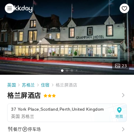
23
英国
苏格兰
住宿
格兰屏酒店
格兰屏酒店
37 York Place,Scotland,Perth,United Kingdom
英国 苏格兰
地图
餐厅
停车场