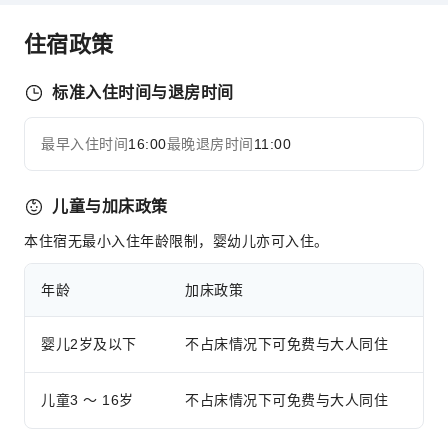
运动设施
住宿政策
高尔夫球场
清洁服务
标准入住时间与退房时间
干洗服务
最早入住时间
16:00
最晚退房时间
11:00
洗衣服务
展开全部
公共区域设施
儿童与加床政策
公用区wifi
本住宿无最小入住年龄限制，婴幼儿亦可入住。
自动售货机
电梯
年龄
加床政策
吸烟区
停车场
婴儿2岁及以下
不占床情况下可免费与大人同住
上网服务
前台服务
儿童3 ～ 16岁
不占床情况下可免费与大人同住
行李寄存