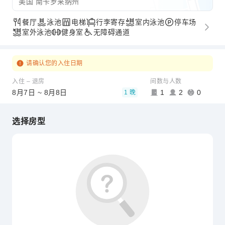
美国 南卡罗来纳州
餐厅
泳池
电梯
行李寄存
室内泳池
停车场
室外泳池
健身室
无障碍通道
请确认您的入住日期
入住 – 退房
间数与人数
8月7日 ~ 8月8日
1
2
0
1 晚
选择房型