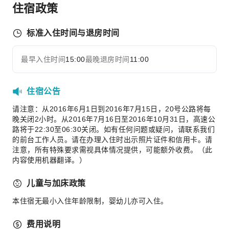
传真/复印
住宿政策
运动设施
标准入住时间与退房时间
保龄球场
潜水
最早入住时间
15:00
最晚退房时间
11:00
展开全部
徒步旅行
骑马
住宿公告
浮潜
风帆冲浪
请注意：从2016年6月1日到2016年7月15日，20号公路将每
晚关闭2小时。从2016年7月16日至2016年10月31日，高速公
独木舟
路将于22:30至06:30关闭。如有任何问题或疑问，请联系我们
的前台工作人员。请在办理入住时出示照片证件和信用卡。请
交通服务
注意，所有特殊要求需视具体情况提供，可能额外收费。（此
租车服务
内容使用机器翻译。）
叫车服务
儿童与加床政策
清洁服务
本住宿无最小入住年龄限制，婴幼儿亦可入住。
熨衣服务
洗衣服务
费用说明