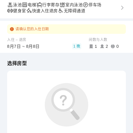
泳池
电梯
行李寄存
室内泳池
停车场
健身室
快速入住退房
无障碍通道
请确认您的入住日期
入住 – 退房
间数与人数
8月7日 ~ 8月8日
1
2
0
1 晚
选择房型