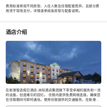
公共区域设施
费用标准将视不同房型、入住人数及住宿配套而异，且部分费
用须于现场支付，详情请参阅各房型与配套说明。
公用区wifi
共用厨房
自动售货机
酒店介绍
电梯
礼品店
吸烟区
停车场
上网服务
商店
前台服务
旅游票务服务
行李寄存
在新港智选假日酒店-洲际酒店集团旗下享受卓越的服务和一流
的设施，创造难忘的回忆。 住宿内提供免费网络连接，确保您
前台贵重物品保险柜
在住宿期间可即时通信。使用住宿提供的交通服务，在新港
快速入住退房
(OR)自在游玩。为客人提供免费停车。 住宿提供礼宾服务等接