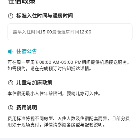
住宿政策
高尔夫球场
交通服务
标准入住时间与退房时间
租车服务
叫车服务
最早入住时间
15:00
最晚退房时间
12:00
展开全部
清洁服务
住宿公告
干洗服务
熨衣服务
可在周一至周五08:00 AM-03:00 PM期间提供机场接送服务。
如需预约，请在完成预订时告知抵达详情。
洗衣服务
公共区域设施
儿童与加床政策
公用区wifi
本住宿无最小入住年龄限制，婴幼儿亦可入住。
自动取款机
费用说明
电梯
礼品店
费用标准将视不同房型、入住人数及住宿配套而异，且部分费
用须于现场支付，详情请参阅各房型与配套说明。
吸烟区
停车场