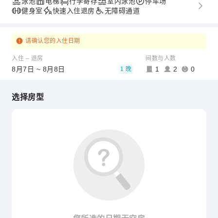
泳池
电梯
行李寄存
室内泳池
停车场
健身室
快速入住退房
无障碍通道
请确认您的入住日期
入住 – 退房
间数与人数
8月7日 ~ 8月8日
1
2
0
1 晚
选择房型