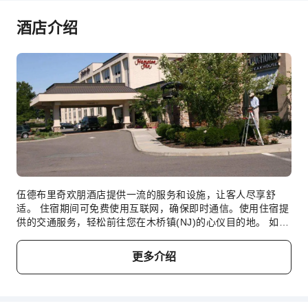
宠物看护服务
酒店介绍
上网服务
前台服务
行李寄存
快速入住退房
24小时前台
安全与安保
急救包
公共区域监控
伍德布里奇欢朋酒店提供一流的服务和设施，让客人尽享舒
灭火器
适。 住宿期间可免费使用互联网，确保即时通信。使用住宿提
安保人员
供的交通服务，轻松前往您在木桥镇(NJ)的心仪目的地。 如果
烟雾报警器
您驾车前来，您可享受住宿提供的免费停车。住宿提供礼宾服
务等接待服务，以确保客人满意。 在悠闲的白天和晚上，客房
更多介绍
无障碍设施服务
送餐服务等房内设施可让您充分享受住宿时光。 住宿全面禁
烟。伍德布里奇欢朋酒店的每间住宿都经过精心打造和装饰，
无障碍通道
为您创造温馨舒适的氛围。在特定客房中，客人可以享受一流
的室内娱乐设施，包括室内视频流媒体、每日报纸或电视。 在