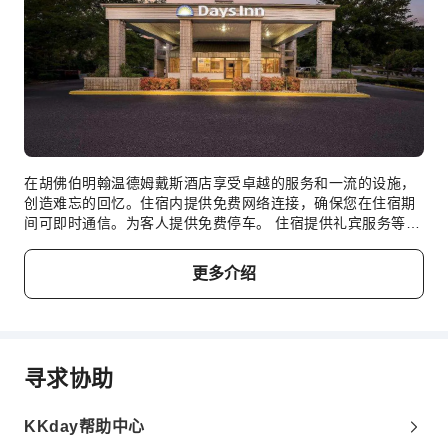
无障碍设施服务
无障碍通道
无障碍设施
在胡佛伯明翰温德姆戴斯酒店享受卓越的服务和一流的设施，
创造难忘的回忆。住宿内提供免费网络连接，确保您在住宿期
间可即时通信。为客人提供免费停车。 住宿提供礼宾服务等前
台服务。 住宿提供洗衣服务，对于长住客人或在您有需要时，
可确保您喜爱的旅行衣服干净可穿。在悠闲的白天和晚上，客
更多介绍
房送餐服务等房内设施可让您充分享受在客房内的时光。 为了
所有客人和员工的健康和福祉，您仅可在指定区域吸烟。为了
确保您获得最大程度的放松，客房采用了温馨的设计，并配备
了所有基本必需品，为您营造愉快的入住体验。为了提升住宿
体验，部分客房提供空调或寝具用品，以提升您的住宿体验。
寻求协助
住宿期间，客人可以在部分客房享受室内娱乐设施，如室内视
频流媒体、每每日报纸纸或电视。 住宿内的部分客房可提供室
内饮料，以满足您的需要。 住宿了解浴室设施对于提高客人满
KKday帮助中心
意度的重要性，因此在部分特定客房内提供浴袍、毛巾或吹风