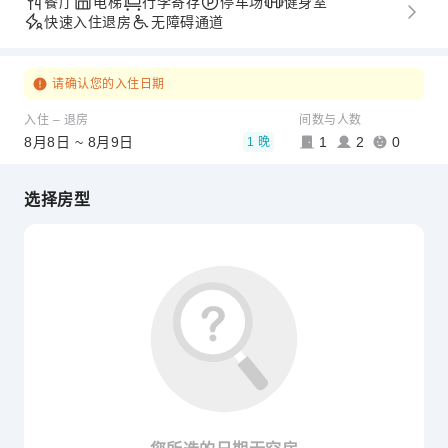
餐厅
电梯
行李寄存
停车场
健身室
快速入住退房
无障碍通道
请确认您的入住日期
入住 – 退房
间数与人数
8月8日 ~ 8月9日
1
2
0
1 晚
选择房型