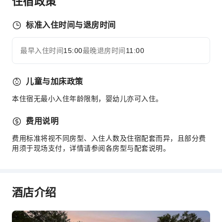
住宿政策
电梯
图书室
标准入住时间与退房时间
吸烟区
停车场
最早入住时间
15:00
最晚退房时间
11:00
展开全部
上网服务
商店
儿童与加床政策
前台服务
本住宿无最小入住年龄限制，婴幼儿亦可入住。
行李寄存
前台贵重物品保险柜
费用说明
快速入住退房
费用标准将视不同房型、入住人数及住宿配套而异，且部分费
用须于现场支付，详情请参阅各房型与配套说明。
安全与安保
急救包
公共区域监控
酒店介绍
灭火器
安保人员
烟雾报警器