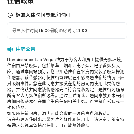
住宿政策
保龄球场
徒步旅行
标准入住时间与退房时间
骑马
滑雪
最早入住时间
15:00
最晚退房时间
11:00
展开全部
壁球室
独木舟
住宿公告
交通服务
Renaissance Las Vegas致力于为客人和员工提供无烟环境。
住宿内严禁吸烟，包括烟草、烟斗、电子烟、电子香烟及大
租车服务
麻。通过本网站预订，您已知悉住宿在客房内安装了吸烟探测
传感器。该传感器可使住宿管理层在不影响您住宿的情况下应
清洁服务
对吸烟事件。您在此同意并接受在您的房间内使用此类传感
干洗服务
器，并确认并同意该传感器完全符合隐私规定，是住宿为确保
所有客人无烟住宿所必需。通过上述确认，您同意放弃未来因
公共区域设施
房间内传感器存在而产生的任何相关主张。严禁擅自拆卸或干
扰传感器。
公用区wifi
如果您提前退房，酒店可能会收取一晚的房费和税费。
自动售货机
请在办理入住时出示带照片的证件和信用卡。请注意，所有特
自动取款机
殊需求须视具体情况提供，且可能额外收费。
电梯