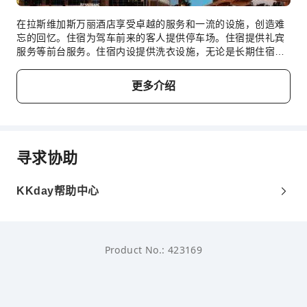
无障碍设施服务
无障碍通道
在拉斯维加斯万丽酒店享受卓越的服务和一流的设施，创造难
忘的回忆。住宿为驾车前来的客人提供停车场。住宿提供礼宾
附设自助停车场
服务等前台服务。住宿内设提供洗衣设施，无论是长期住宿还
是需要换洗干净的衣服，都可确保您珍爱的旅行服装干净可
穿。 在悠闲的白天和晚上，客房送餐服务等房内设施可让您充
更多介绍
分享受在客房内的时光。为确保所有客人的健康，并避免对其
他客人造成任何不便，住宿内全面禁止吸烟。为了确保您获得
最大程度的放松，客房采用了温馨的设计，并配备了所有基本
必需品，为您营造愉快的入住体验。在部分客房，客人可以享
受室内视频流媒体、每日报纸或电视带来的乐趣。 住宿的部分
寻求协助
客房会在必要时提供室内饮料。住宿了解浴室设施对于提高客
人满意度的重要性，因此在部分特定客房内提供浴袍、毛巾或
吹风机。 以理想的方式开启您的假期体验。每天早晨，您均可
KKday帮助中心
在住宿内享用早餐。以一杯美味的咖啡开始您的每一天，怎么
样？在本住宿，您可以品尝新鲜冲泡的优质咖啡，提神醒脑。
与您的旅伴一起，在住宿内的娱乐区域度过一个有趣的夜晚。
住宿配有自动售货机，客人无论白天或是晚上都可以享用小零
Product No.: 423169
食。