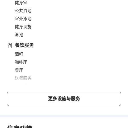
健身室
公共浴池
室外泳池
健身设施
泳池
餐饮服务
酒吧
咖啡厅
餐厅
送餐服务
小吃吧
售货亭/便利店
更多设施与服务
商务服务
传真/复印
运动设施