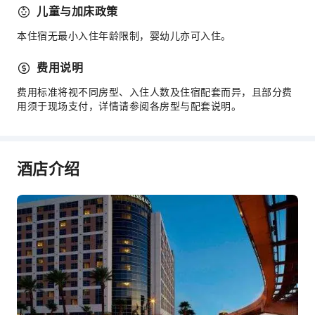
儿童与加床政策
停车场
本住宿无最小入住年龄限制，婴幼儿亦可入住。
代客泊车
上网服务
费用说明
前台服务
费用标准将视不同房型、入住人数及住宿配套而异，且部分费
礼宾服务
用须于现场支付，详情请参阅各房型与配套说明。
外币兑换服务
储物柜
酒店介绍
快速入住退房
24小时前台
安全与安保
公共区域监控
灭火器
安保人员
烟雾报警器