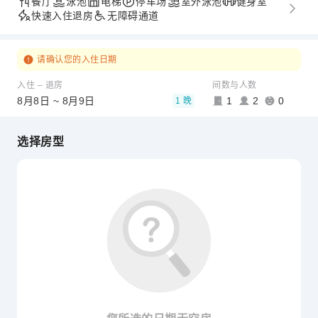
餐厅
泳池
电梯
停车场
室外泳池
健身室
快速入住退房
无障碍通道
请确认您的入住日期
入住 – 退房
间数与人数
8月8日 ~ 8月9日
1
2
0
1 晚
选择房型