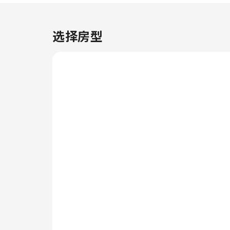
票务服务以进行预订。 入住拉斯
维加斯特朗普国际酒店，无需大包
小包，洗衣服务可确保您的衣服保
选择房型
持干净。想要放松吗？拉斯维加斯
特朗普国际酒店提供客房送餐服务
等无障碍设施，让您充分享受旅行
时光。忘带小物品，不是大问题！
只需前往便利店，即可购买所需物
品。出于健康考虑，整个住宿范围
内严禁吸烟。 拉斯维加斯特朗普
国际酒店的每间住宿都经过精心打
造和装饰，为您创造温馨舒适的氛
围。 部分客房提供空调或寝具用
品，以使客人感到舒适便利。 部
分客房配有室内视频流媒体、每日
报纸或电视等室内娱乐设施，为客
人提供愉快的入住体验。 请放
心，在某些客房中，您可以找到冲
泡咖啡或茶的器具。值得注意的
是，部分客房浴室配有浴袍、毛巾
或吹风机，为您提供便利。 若您
不想外出就餐，酒店提供的美食力
求满足您的需求。 入住后，别忘