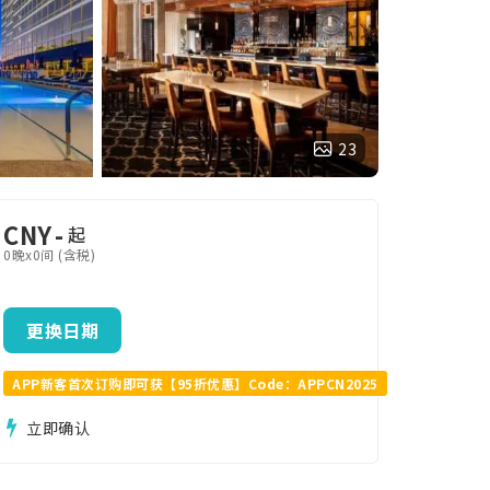
23
CNY
-
起
0晚x0间 (含税)
更换日期
APP新客首次订购即可获【95折优惠】Code：APPCN2025
立即确认