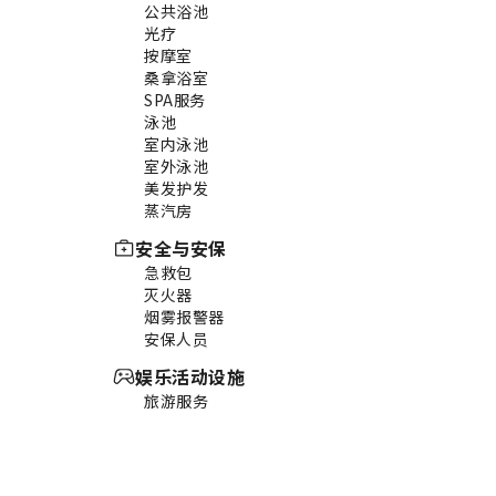
公共浴池
光疗
按摩室
桑拿浴室
SPA服务
泳池
室内泳池
室外泳池
美发护发
蒸汽房
安全与安保
急救包
灭火器
烟雾报警器
安保人员
娱乐活动设施
旅游服务