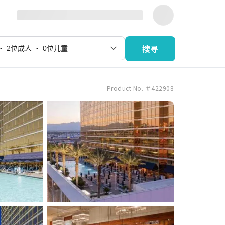
搜寻
Product No. ＃422908