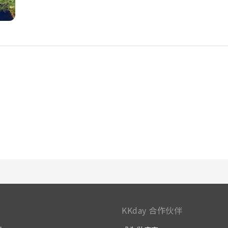
体、每日报纸或电视等室内娱乐设施，为客人提供愉快的入住体验
的器具。值得注意的是，部分客房浴室配有浴袍、毛巾或吹风机，
力求满足您的需求。 入住后，别忘记体验住宿提供的娱乐设施，
国际酒店提供的各种娱乐活动。您可以在最后几天享受水疗，为
池，尽情跳入水中或畅游几圈，恢复身心活力，享受神清气爽的
池畔酒吧享受悠闲时光。担心度假胖一圈？住宿提供各种健身设
KKday 合作伙伴