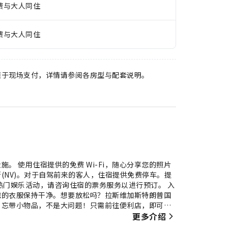
费与大人同住
费与大人同住
须于现场支付，详情请参阅各房型与配套说明。
 使用住宿提供的免费 Wi-Fi，随心分享您的照片
(NV)。对于自驾前来的客人，住宿提供免费停车。提
热门娱乐活动，请咨询住宿的票务服务以进行预订。 入
您的衣服保持干净。想要放松吗？拉斯维加斯特朗普国
。忘带小物品，不是大问题！只需前往便利店，即可购
加斯特朗普国际酒店的每间住宿都经过精心打造和装
更多介绍
以使客人感到舒适便利。 部分客房配有室内视频流媒