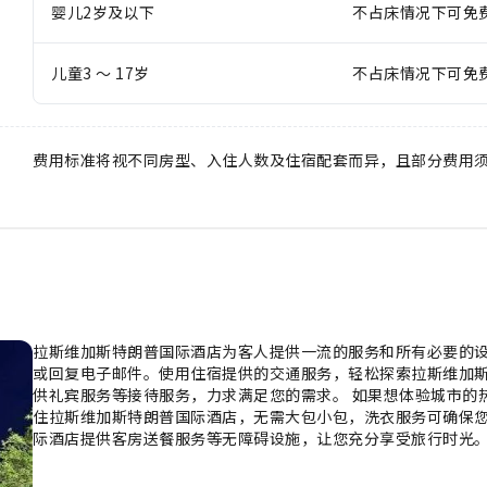
婴儿2岁及以下
不占床情况下可免
儿童3 ～ 17岁
不占床情况下可免
费用标准将视不同房型、入住人数及住宿配套而异，且部分费用
拉斯维加斯特朗普国际酒店为客人提供一流的服务和所有必要的设施。
或回复电子邮件。使用住宿提供的交通服务，轻松探索拉斯维加斯
供礼宾服务等接待服务，力求满足您的需求。 如果想体验城市的
住拉斯维加斯特朗普国际酒店，无需大包小包，洗衣服务可确保
际酒店提供客房送餐服务等无障碍设施，让您充分享受旅行时光
买所需物品。出于健康考虑，整个住宿范围内严禁吸烟。 拉斯维
饰，为您创造温馨舒适的氛围。 部分客房提供空调或寝具用品，