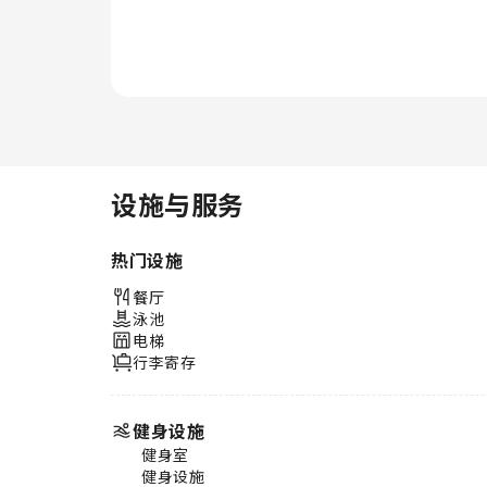
记体验住宿提供的娱乐设施，度过
一个愉快的夜晚。 您可全天参与
拉斯维加斯特朗普国际酒店提供的
各种娱乐活动。您可以在最后几天
享受水疗，为您的假期画上完美的
句号。您每天都可以享受住宿的泳
池，尽情跳入水中或畅游几圈，恢
复身心活力，享受神清气爽的感
觉。您可以穿着泳装在拉斯维加斯
设施与服务
特朗普国际酒店的池畔酒吧享受悠
闲时光。担心度假胖一圈？住宿提
热门设施
供各种健身设施，让您轻松甩掉度
假肥。
餐厅
泳池
电梯
行李寄存
健身设施
健身室
健身设施