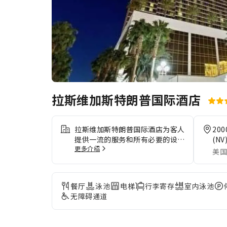
拉斯维加斯特朗普国际酒店
拉斯维加斯特朗普国际酒店为客人
200
提供一流的服务和所有必要的设
(NV
更多介绍
施。 使用住宿提供的免费 Wi-Fi，
美国
随心分享您的照片或回复电子邮
件。使用住宿提供的交通服务，轻
松探索拉斯维加斯(NV)。对于自
餐厅
泳池
电梯
行李寄存
室内泳池
驾前来的客人，住宿提供免费停
无障碍通道
车。提供礼宾服务等接待服务，力
求满足您的需求。 如果想体验城
市的热门娱乐活动，请咨询住宿的