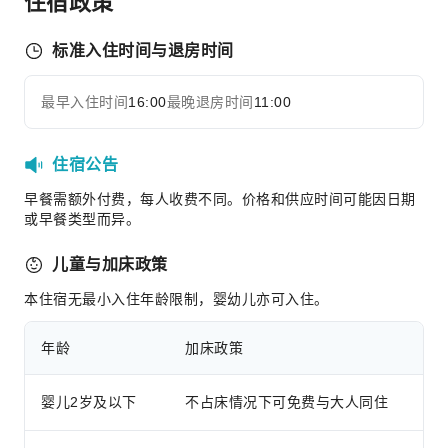
住宿政策
台式电脑
儿童设施
标准入住时间与退房时间
儿童餐
最早入住时间
16:00
最晚退房时间
11:00
交通服务
展开全部
自行车租赁服务
住宿公告
清洁服务
早餐需额外付费，每人收费不同。价格和供应时间可能因日期
洗衣服务
或早餐类型而异。
公共区域设施
儿童与加床政策
公用区wifi
本住宿无最小入住年龄限制，婴幼儿亦可入住。
自动售货机
自动取款机
年龄
加床政策
电梯
礼品店
婴儿2岁及以下
不占床情况下可免费与大人同住
停车场
专属海滩