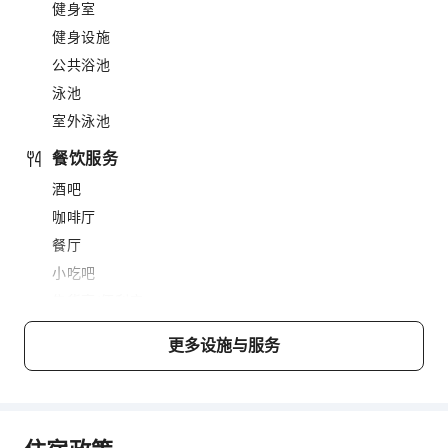
健身室
健身设施
公共浴池
泳池
室外泳池
餐饮服务
酒吧
咖啡厅
餐厅
小吃吧
售货亭/便利店
商务服务
更多设施与服务
会议厅
视听设备
传真/复印