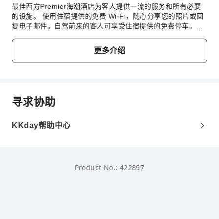
最佳西方Premier海潮酒店为客人提供一流的服务和所有必要
的设施。 使用住宿提供的免费 Wi-Fi，随心分享您的照片或回
复电子邮件。自驾前来的客人可享受住宿提供的免费停车。提
供礼宾服务等前台设施服务，旨在满足您的需求。入住最佳西
方Premier海潮酒店，无需大包小包，洗衣服务可确保您的衣
更多介绍
服保持干净清新。 忘带小物品，不是大问题！只需前往便利
店，即可购买所需物品。 出于健康考虑，整个住宿范围内严禁
吸烟。最佳西方Premier海潮酒店的每间住宿都经过精心打造
和装饰，为您创造温馨舒适的氛围。住宿的部分客房提供空调
或寝具用品，以为客人提供便利。 最佳西方Premier海潮酒店
寻求协助
的部分客房展示了独特的设计元素，例如独立的起居室，甚至
是阳台或露台。部分客房配有室内视频流媒体、每日报纸或电
视等室内娱乐设施，为客人提供愉快的入住体验。请放心，在
KKday帮助中心
某些客房中，您可以找到冲泡咖啡或茶的器具。 值得注意的
是，部分客房浴室配有浴袍、毛巾或吹风机，为您提供便利。
您可以在住宿内的咖啡厅品尝优质咖啡，体验清新早晨的喜
悦。 入住后，别忘记体验住宿提供的娱乐设施，度过一个愉快
Product No.: 422897
的夜晚。您可全天参与最佳西方Premier海潮酒店提供的各种
娱乐活动。 您可以轻松前往住宿内近便的水疗设施，享受每日
的身心放松。 您每天都可以享受住宿的泳池，尽情跳入水中或
畅游几圈，恢复身心活力，享受神清气爽的感觉。担心度假胖
一圈？住宿提供各种健身设施，让您轻松甩掉度假肥。