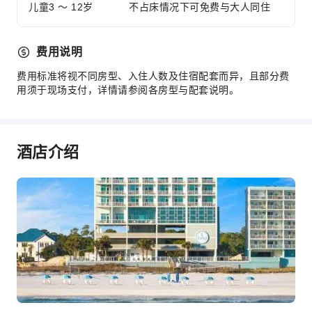
儿童3 ～ 12岁
不占床情况下可免费与大人同住
上网服务
公共休息室/电视室
费用说明
前台服务
费用标准将视不同房型、入住人数及住宿配套而异，且部分费
快速入住退房
用须于现场支付，详情请参阅各房型与配套说明。
24小时前台
安全与安保
酒店介绍
急救包
公共区域监控
灭火器
烟雾报警器
无障碍设施服务
无障碍通道