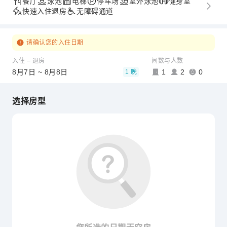
餐厅
泳池
电梯
停车场
室外泳池
健身室
快速入住退房
无障碍通道
请确认您的入住日期
入住 – 退房
间数与人数
8月7日 ~ 8月8日
1
2
0
1 晚
选择房型