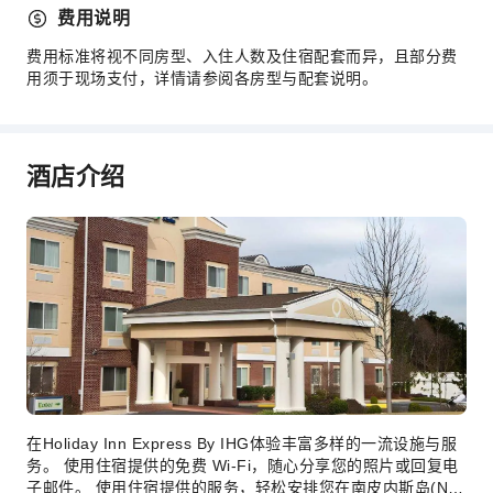
自动取款机
费用说明
电梯
费用标准将视不同房型、入住人数及住宿配套而异，且部分费
礼品店
用须于现场支付，详情请参阅各房型与配套说明。
停车场
上网服务
公共休息室/电视室
酒店介绍
商店
前台服务
储物柜
行李寄存
前台贵重物品保险柜
快速入住退房
日常用品递送服务
24小时前台
在Holiday Inn Express By IHG体验丰富多样的一流设施与服
安全与安保
务。 使用住宿提供的免费 Wi-Fi，随心分享您的照片或回复电
子邮件。 使用住宿提供的服务，轻松安排您在南皮内斯岛(NC)
急救包