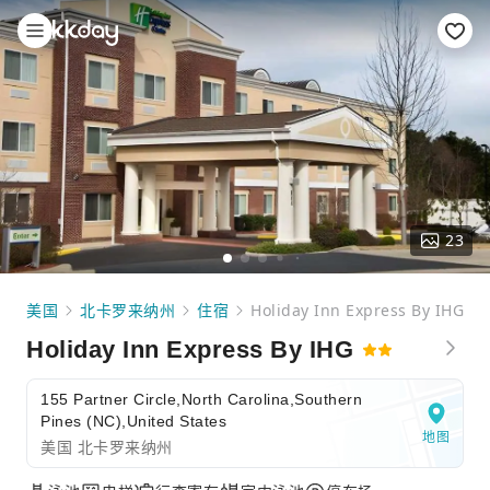
23
美国
北卡罗来纳州
住宿
Holiday Inn Express By IHG
Holiday Inn Express By IHG
155 Partner Circle,North Carolina,Southern
Pines (NC),United States
地图
美国 北卡罗来纳州