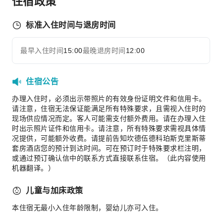
住宿政策
儿童托管
运动设施
标准入住时间与退房时间
高尔夫球场
最早入住时间
15:00
最晚退房时间
12:00
迷你高尔夫
展开全部
网球场
住宿公告
交通服务
办理入住时，必须出示带照片的有效身份证明文件和信用卡。
租车服务
请注意，住宿无法保证能满足所有特殊要求，且需视入住时的
清洁服务
现场供应情况而定。客人可能需支付额外费用。请在办理入住
时出示照片证件和信用卡。请注意，所有特殊要求需视具体情
干洗服务
况提供，可能额外收费。请提前告知坎德伍德科珀斯克里斯蒂
熨衣服务
套房酒店您的预计到达时间。可在预订时于特殊要求栏注明，
或通过预订确认信中的联系方式直接联系住宿。（此内容使用
洗衣服务
机器翻译。）
公共区域设施
儿童与加床政策
公用区wifi
本住宿无最小入住年龄限制，婴幼儿亦可入住。
自动售货机