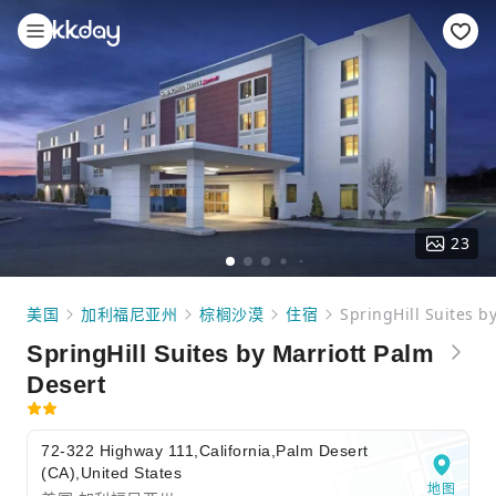
23
美国
加利福尼亚州
棕榈沙漠
住宿
SpringHill Suites b
SpringHill Suites by Marriott Palm
Desert
72-322 Highway 111,California,Palm Desert
(CA),United States
地图