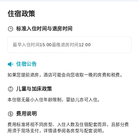
商务服务
住宿政策
传真/复印
运动设施
标准入住时间与退房时间
撞球室
高尔夫球场
最早入住时间
15:00
最晚退房时间
12:00
展开全部
徒步旅行
交通服务
住宿公告
租车服务
如果您提前退房，酒店可能会向您收取一晚的房费和税费。
清洁服务
儿童与加床政策
干洗服务
本住宿无最小入住年龄限制，婴幼儿亦可入住。
熨衣服务
洗衣服务
费用说明
公共区域设施
费用标准将视不同房型、入住人数及住宿配套而异，且部分费
用须于现场支付，详情请参阅各房型与配套说明。
电梯