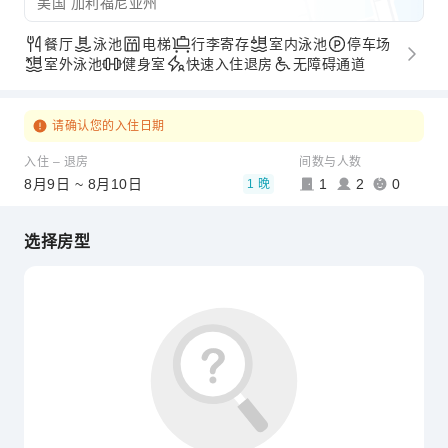
美国 加利福尼亚州
餐厅
泳池
电梯
行李寄存
室内泳池
停车场
室外泳池
健身室
快速入住退房
无障碍通道
请确认您的入住日期
入住 – 退房
间数与人数
8月9日 ~ 8月10日
1
2
0
1 晚
选择房型