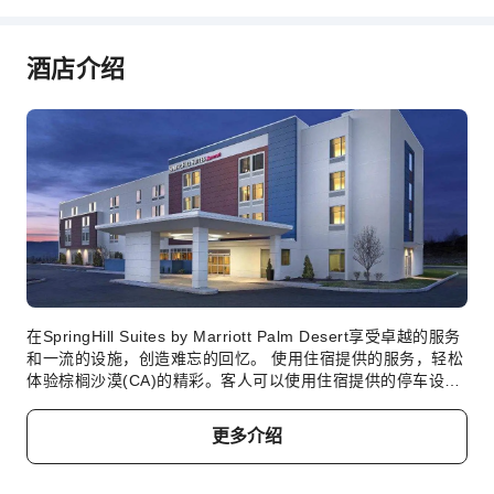
公用区wifi
花园
酒店介绍
共用厨房
自动取款机
礼品店
吸烟区
停车场
代客泊车
上网服务
公共休息室/电视室
前台服务
在SpringHill Suites by Marriott Palm Desert享受卓越的服务
行李寄存
和一流的设施，创造难忘的回忆。 使用住宿提供的服务，轻松
体验棕榈沙漠(CA)的精彩。客人可以使用住宿提供的停车设
前台贵重物品保险柜
施。提供礼宾服务等前台设施服务，旨在满足您的需求。 住宿
快速入住退房
提供洗衣服务，无论是长期住宿还是需要换洗干净的衣服，都
更多介绍
可确保您珍爱的旅行服装干净可穿。 客房设施包括客房送餐服
24小时前台
务，让您放松身心，充分享受您的旅行。 住宿配备了各种便利
安全与安保
设施，让您夜夜好眠。 许多客房均配有室内视频流媒体、每日