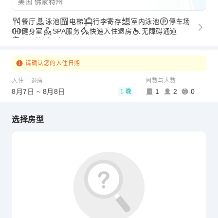
美国 佛蒙特州
餐厅
泳池
电梯
行李寄存
室内泳池
停车场
健身室
SPA服务
快速入住退房
无障碍通道
机场接送服务
请确认您的入住日期
入住 – 退房
间数与人数
8月7日 ~ 8月8日
1
2
0
1 晚
选择房型