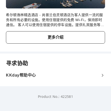
充电车位
宠物看护服务
希尔顿逸林精选酒店 - 尚普兰伯灵顿酒店为客人提供一流的服
上网服务
务和所有必要的设施。使用住宿提供的免费 Wi-Fi，保持即时
通信。 客人可以使用住宿提供的停车设施。提供礼宾服务等前
公共休息室/电视室
台设施服务，旨在满足您的需求。 住宿提供票务服务，帮您轻
松获得热门门票或预订高级餐厅。 提供客房送餐服务等房内设
前台服务
更多介绍
施，为您带来舒适的住宿体验，伴您放松和享受。住宿全面禁
礼宾服务
烟，让客人享受洁净空气。在希尔顿逸林精选酒店 - 尚普兰伯
灵顿酒店，每间客房均配备便利的设施，确保您享受舒适的入
行李寄存
住体验。部分客房提供空调或寝具用品，以为您提供便利，从
前台贵重物品保险柜
而提升您的住宿体验。 在特定客房中，客人可以享受室内视频
寻求协助
快速入住退房
流媒体、每日报纸或电视，满足娱乐需求。在部分客房中，住
宿为客人提供了冲泡咖啡或茶的器具。使用部分客房卫生间提
24小时前台
供的浴袍、毛巾或吹风机，保持您的清洁和舒适。 在您入住期
KKday帮助中心
间，您可以在本住宿享用多种美食，提升您的住宿体验。 住宿
安全与安保
提供娱乐设施，与旅伴在住宿度过一个晚上，就像出门探索一
急救包
样有趣。 尽情享受希尔顿逸林精选酒店 - 尚普兰伯灵顿酒店的
众多活动。您可以在住宿的健身中心进行日常锻炼，或者稍微
公共区域监控
Product No.: 422581
出出汗来缓解时差反应。
灭火器
安保人员