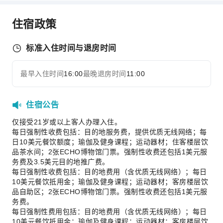
餐厅
送餐服务
住宿政策
售货亭/便利店
小吃吧
标准入住时间与退房时间
商务服务
最早入住时间
16:00
最晚退房时间
11:00
展开全部
商务服务
会议厅
住宿公告
视听设备
仅接受21岁或以上客人办理入住。
儿童设施
每日强制性收费包括：目的地服务费，提供优质无线网络；每
儿童餐
日10美元餐饮额度；瑜伽及健身课程；运动器材；住客楼层饮
品茶水间；2张ECHO博物馆门票。强制性收费还包括1美元服
儿童乐园
务费及3.5美元目的地推广费。
每日强制性收费包括：目的地费用（含优质无线网络）；每日
运动设施
10美元餐饮抵用金；瑜伽及健身课程；运动器材；客房楼层饮
高尔夫球场
品自助区；2张ECHO博物馆门票。强制性收费还包括1美元服
务费。
交通服务
每日强制性费用包括：目的地费用（含优质无线网络）；每日
10美元餐饮抵用金；瑜伽及健身课程；运动器材；客房楼层饮
机场接送服务