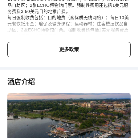
品自助区；2张ECHO博物馆门票。强制性费用还包括1美元服
叫车服务
务费及3.50美元目的地推广费。
自行车租赁服务
每日强制收费包括：目的地费（含优质无线网络）；每日10美
元餐饮抵用金；瑜伽及健身课程；运动器材；住客楼层饮品自
清洁服务
助区；2张ECHO博物馆门票。强制收费还包括1美元服务费及
3.50美元目的地营销费用。
干洗服务
熨衣服务
更多政策
儿童与加床政策
洗衣服务
本住宿无最小入住年龄限制，婴幼儿亦可入住。
公共区域设施
费用说明
公用区wifi
酒店介绍
共用厨房
费用标准将视不同房型、入住人数及住宿配套而异，且部分费
用须于现场支付，详情请参阅各房型与配套说明。
自动售货机
自动取款机
电梯
礼品店
吸烟区
停车场