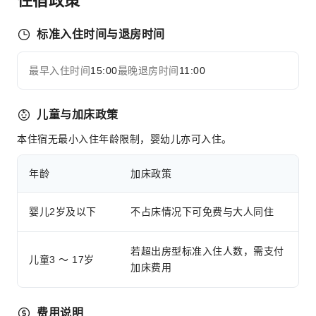
前台服务
24小时前台
标准入住时间与退房时间
安全与安保
最早入住时间
15:00
最晚退房时间
11:00
展开全部
急救包
公共区域监控
儿童与加床政策
灭火器
烟雾报警器
本住宿无最小入住年龄限制，婴幼儿亦可入住。
无障碍设施服务
年龄
加床政策
无障碍通道
无障碍设施
婴儿2岁及以下
不占床情况下可免费与大人同住
若超出房型标准入住人数，需支付
儿童3 ～ 17岁
加床费用
费用说明