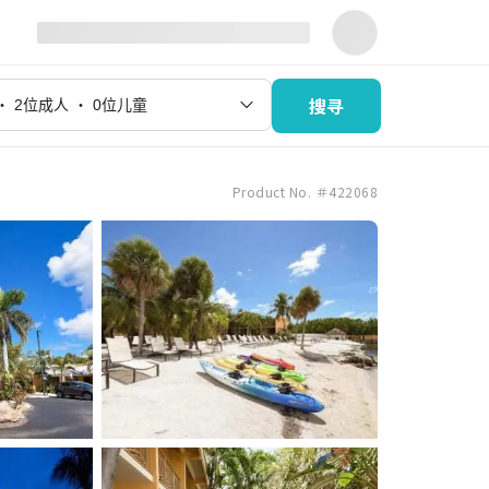
搜寻
Product No. ＃422068