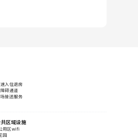
快速入住退房
无障碍通道
机场接送服务
公共区域设施
公用区wifi
花园