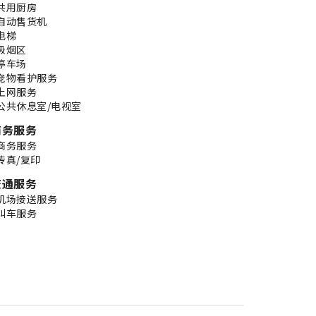
共用厨房
自动售货机
电梯
吸烟区
停车场
宠物看护服务
上网服务
公共休息室/电视室
商务服务
商务服务
传真/复印
交通服务
机场接送服务
叫车服务