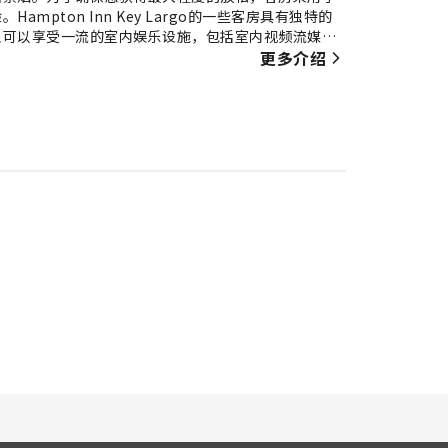
pton Inn Key Largo的一些客房具有独特的
人可以享受一流的室内娱乐设施，包括室内视频流媒
料。 使用部分客房浴室提供的浴袍、毛巾或吹风机，让
更多介绍
用美味的免费早餐，以愉快的心情开始新的一天。 在
 在Hampton Inn Key Largo，各种便利设施保证
，拥有难忘假期。 喜欢在度假时保持健身习惯的客人