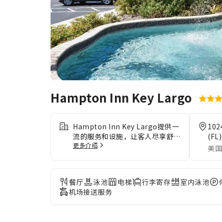
Hampton Inn Key Largo
Hampton Inn Key Largo提供一
102
流的服务和设施，让客人尽享舒
(FL)
更多介绍
适。住宿期间可免费使用互联网，
美国
确保即时通信。 在您入住这家优
质的住宿期间，尽心尽责的前台工
作人员可以为您提供礼宾服务等一
餐厅
泳池
电梯
行李寄存
室内泳池
系列便利设施。在悠闲的白天和晚
机场接送服务
上，客房送餐服务等房内设施可让
您充分享受住宿时光。住宿全面禁
烟。为了确保您获得最大程度的放