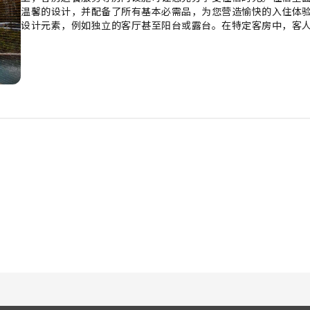
温馨的设计，并配备了所有基本必需品，为您营造愉快的入住体验。Ham
设计元素，例如独立的客厅甚至阳台或露台。在特定客房中，客
体、每日报纸或电视。 在某些客房内，您可以方便地享用室内饮
您保持清洁，焕发活力。 在Hampton Inn Key Largo享
Hampton Inn Key Largo，客人可尽情享受令人愉悦的娱乐设施。
您在住宿期间获得充实的体验。您可以尽情跳入泳池享受游泳乐趣
可以使用住宿的健身中心。