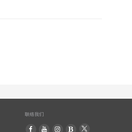
室内饮料，以满足您的需要。住宿了解浴室设施对于提
吹风机。 在斯利普茵阿默斯特-布法罗北部大学附近享
，一系列有趣的活动和设施一定会为您带来愉快的体
。入住期间别忘了到住宿的游泳池好好享受一下游泳的
联络我们