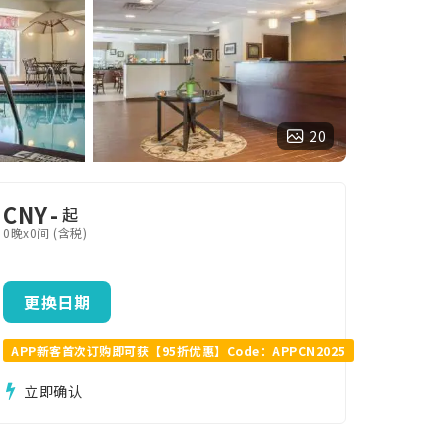
20
CNY
-
起
0晚x0间 (含税)
更换日期
APP新客首次订购即可获【95折优惠】Code：APPCN2025
立即确认