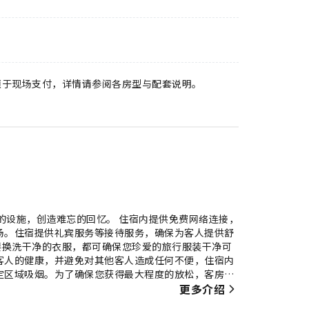
须于现场支付，详情请参阅各房型与配套说明。
的设施，创造难忘的回忆。 住宿内提供免费网络连接，
场。住宿提供礼宾服务等接待服务，确保为客人提供舒
要换洗干净的衣服，都可确保您珍爱的旅行服装干净可
客人的健康，并避免对其他客人造成任何不便，住宿内
定区域吸烟。为了确保您获得最大程度的放松，客房采
体验。 为了确保您享受愉快的入住体验，部分客房提
更多介绍
宿期间，客人可以在部分客房享受室内娱乐设施，如室