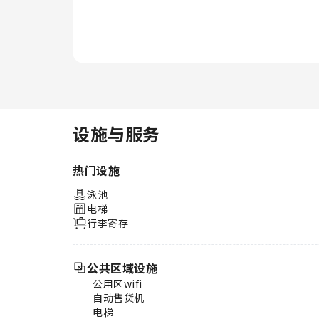
的一天。 在您入住期间，一系列
有趣的活动和设施一定会为您带来
愉快的体验。一天结束后，您可以
享受水疗设施，享受温暖和放松的
感觉。入住期间别忘了到住宿的游
泳池好好享受一下游泳的乐趣。
体验住宿的健身设施，让您在度假
期间保持健康和活力。
设施与服务
热门设施
泳池
电梯
行李寄存
公共区域设施
公用区wifi
自动售货机
电梯