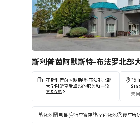
斯利普茵阿默斯特-布法罗北部
在斯利普茵阿默斯特-布法罗北部
75 
大学附近享受卓越的服务和一流的
Sta
更多介绍
设施，创造难忘的回忆。 住宿内
美国
提供免费网络连接，确保您在住宿
期间可即时通信。 住宿为驾车前
来的客人提供停车场。住宿提供礼
泳池
电梯
行李寄存
室内泳池
停车场
宾服务等接待服务，确保为客人提
供舒适的入住体验。住宿内设提供
洗衣设施，无论是长期住宿还是需
要换洗干净的衣服，都可确保您珍