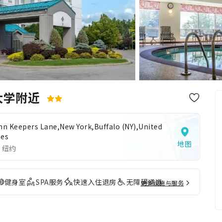
大学附近
Inn Keepers Lane,New York,Buffalo (NY),United
tes
地图
 纽约
健身室
SPA服务
快速入住退房
无障碍通道
更多设施与服务