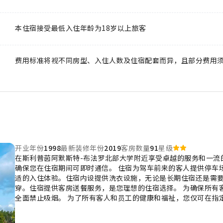
本住宿接受最低入住年龄为18岁以上旅客
费用标准将视不同房型、入住人数及住宿配套而异，且部分费用
开业年份
1998
最新装修年份
2019
客房数量
91
星级
在斯利普茵阿默斯特-布法罗北部大学附近享受卓越的服务和一流
确保您在住宿期间可即时通信。 住宿为驾车前来的客人提供停车
适的入住体验。住宿内设提供洗衣设施，无论是长期住宿还是需
穿。住宿提供客房送餐服务，是您理想的住宿选择。 为确保所有
全面禁止吸烟。 为了所有客人和员工的健康和福祉，您仅可在指
用了温馨的设计，并配备了所有基本必需品，为您营造愉快的入住
供空调或寝具用品，所有客房均以您的舒适度为中心而设计。 住