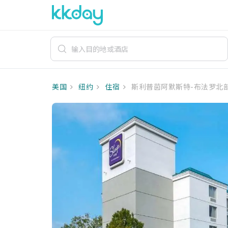
美国
纽约
住宿
斯利普茵阿默斯特-布法罗北