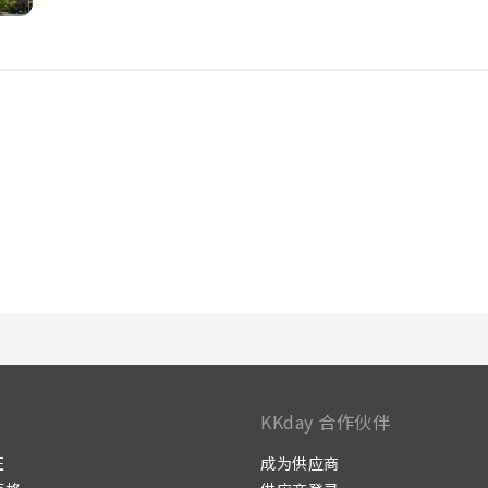
内视频流媒体、每每日报纸纸或电视。 住宿内的部分客房可提供
高客人满意度的重要性，因此在部分特定客房内提供浴袍、毛巾或
用美味的免费早餐，以愉快的心情开始新的一天。 在您入住期间
验。一天结束后，您可以享受水疗设施，享受温暖和放松的感觉
乐趣。 体验住宿的健身设施，让您在度假期间保持健康和活力。
KKday 合作伙伴
证
成为供应商