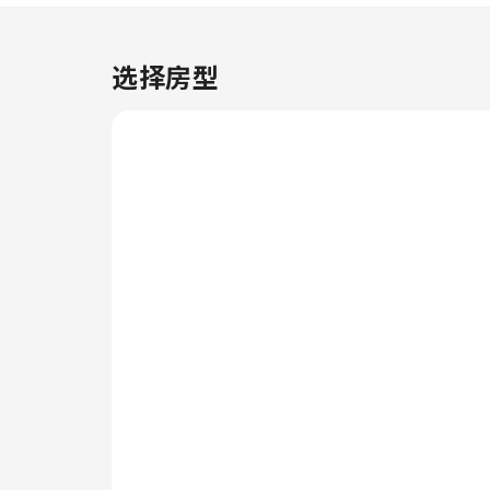
爱的旅行服装干净可穿。住宿提供
客房送餐服务，是您理想的住宿选
择。 为确保所有客人的健康，并
选择房型
避免对其他客人造成任何不便，住
宿内全面禁止吸烟。 为了所有客
人和员工的健康和福祉，您仅可在
指定区域吸烟。为了确保您获得最
大程度的放松，客房采用了温馨的
设计，并配备了所有基本必需品，
为您营造愉快的入住体验。 为了
确保您享受愉快的入住体验，部分
客房提供空调或寝具用品，所有客
房均以您的舒适度为中心而设计。
住宿期间，客人可以在部分客房享
受室内娱乐设施，如室内视频流媒
体、每每日报纸纸或电视。 住宿
内的部分客房可提供室内饮料，以
满足您的需要。住宿了解浴室设施
对于提高客人满意度的重要性，因
此在部分特定客房内提供浴袍、毛
巾或吹风机。 在斯利普茵阿默斯
特-布法罗北部大学附近享用美味
的免费早餐，以愉快的心情开始新