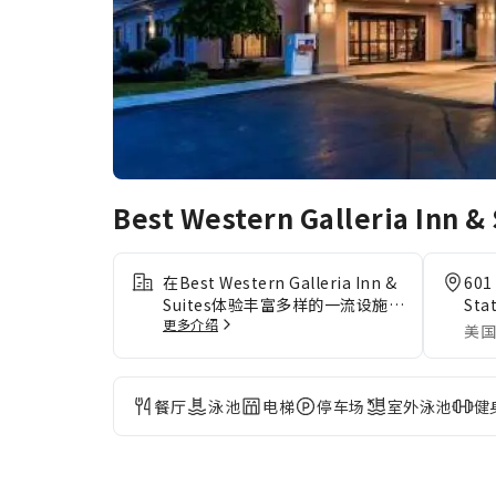
Best Western Galleria Inn &
在Best Western Galleria Inn &
601
Suites体验丰富多样的一流设施与
Sta
更多介绍
服务。使用住宿提供的免费 Wi-
美国
Fi，随心分享您的照片或回复电子
邮件。 对于自驾前来的客人，住
宿提供免费停车。提供礼宾服务等
餐厅
泳池
电梯
停车场
室外泳池
健
前台设施服务，旨在满足您的需
求。 住宿提供洗衣服务，对于长
住客人或在您有需要时，可确保您
喜爱的旅行衣物清新可穿。 出于