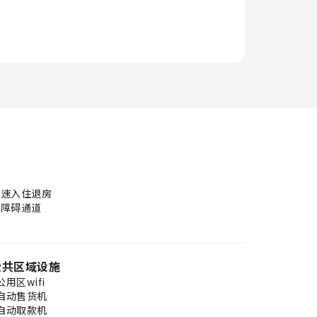
快速入住退房
无障碍通道
公共区域设施
公用区wifi
自动售货机
自动取款机