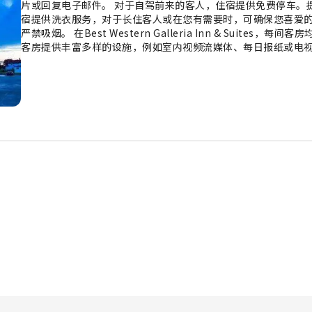
片或回复电子邮件。 对于自驾前来的客人，住宿提供免费停车。
宿提供洗衣服务，对于长住客人或在您有需要时，可确保您喜爱的
严禁吸烟。 在Best Western Galleria Inn & Suit
客房提供丰富多样的设施，例如室内视频流媒体、每日报纸或电
客房中，您可以找到冲泡咖啡或茶的器具。必要的浴室设施同样
以提升您的体验。 每天起床后，您可以在Best Western Galleria
Western Galleria Inn & Suites的众多活动。 您
力，享受神清气爽的感觉。 担心度假胖一圈？住宿提供各种健身