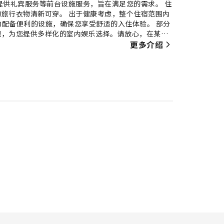
提供礼宾服务等前台设施服务，旨在满足您的需求。 住
旅行衣物清新可穿。 出于健康考虑，整个住宿范围内
es，每间客房均配备便利的设施，确保您享受舒适的入住体验。 部分
视，为您提供多样化的室内娱乐选择。请放心，在某些
重要，住宿的部分客房浴室提供浴袍、毛巾或吹风机，
更多介绍
 Inn & Suites享用美味的免费早餐。 尽情享受Best
每天都可以享受住宿的泳池，尽情跳入水中或畅游几圈，恢复身心活
设施，让您轻松甩掉度假肥。