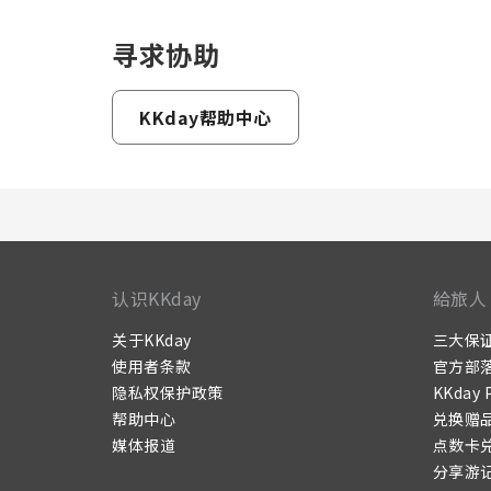
寻求协助
KKday帮助中心
认识KKday
給旅人
关于KKday
三大保
使用者条款
官方部
隐私权保护政策
KKday 
帮助中心
兑换赠
媒体报道
点数卡
分享游