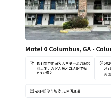
Motel 6 Columbus, GA - Col
我们竭力确保客人享受一流的服务
502
和设施，为客人带来舒适的体验。
Sta
更多介绍
您在整个住宿期间均可免费使用
美国
Wi-Fi，保持即时通信。 通过住宿
提供的交通服务，探索哥伦布
(GA)更方便。 若驾车前来，您可
电梯
停车场
无障碍通道
以享受住宿内提供的便利停车设
施。入住Motel 6 Columbus, GA
- Columbus Airport，无需大包
小包，洗衣服务可确保您的衣服保