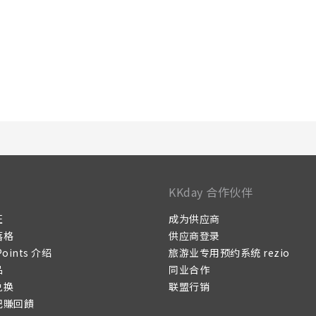
KKday 合作伙伴
证
成为供应商
落格
供应商登录
Points 介绍
旅游业专用预约系统 rezio
品
同业合作
兑换
联盟行销
记賺回饋