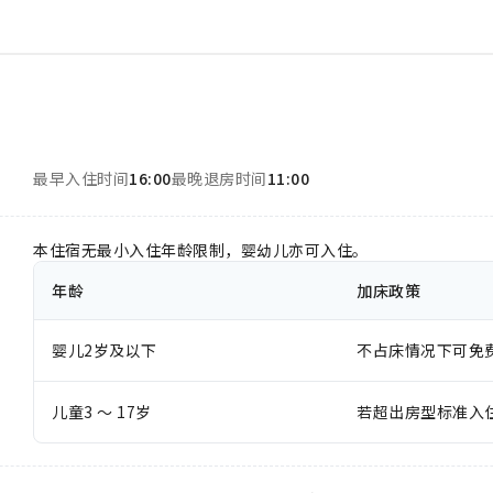
最早入住时间
16:00
最晚退房时间
11:00
本住宿无最小入住年龄限制，婴幼儿亦可入住。
年龄
加床政策
婴儿2岁及以下
不占床情况下可免
儿童3 ～ 17岁
若超出房型标准入