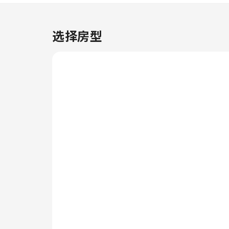
持干净清新。请注意，为确保所有
客人能够享受更新鲜的空气，住宿
内严禁吸烟。 无论白天还是晚
选择房型
上，您都可以随时从酒店的自助自
动售货机里买到小零食。