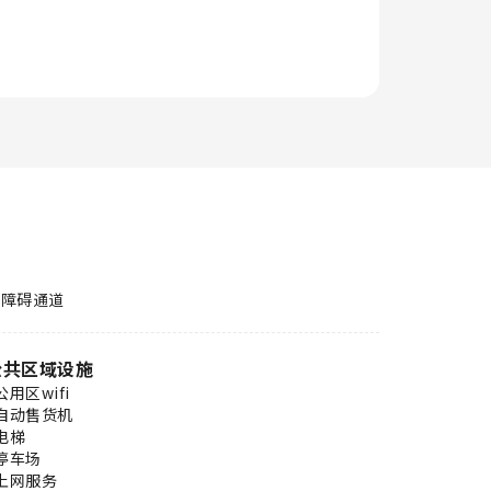
无障碍通道
公共区域设施
公用区wifi
自动售货机
电梯
停车场
上网服务