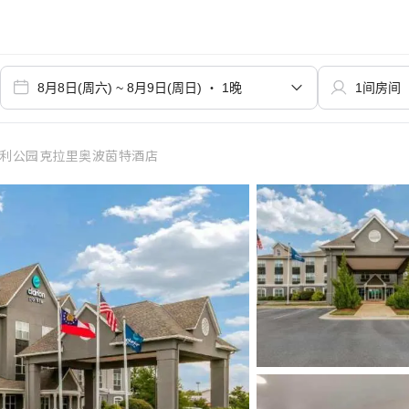
德利公园克拉里奥波茵特酒店