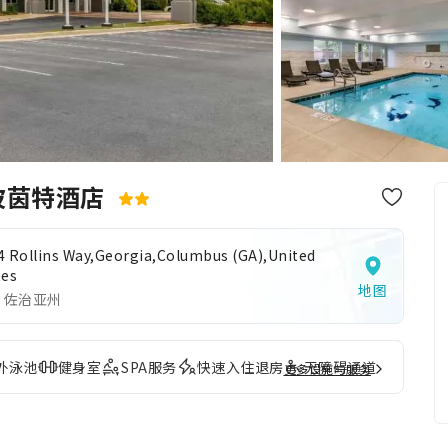
波茵特酒店
4 Rollins Way,Georgia,Columbus (GA),United
tes
地图
 佐治亚州
外泳池
健身室
SPA服务
快速入住退房
无障碍通道
更多设施与服务