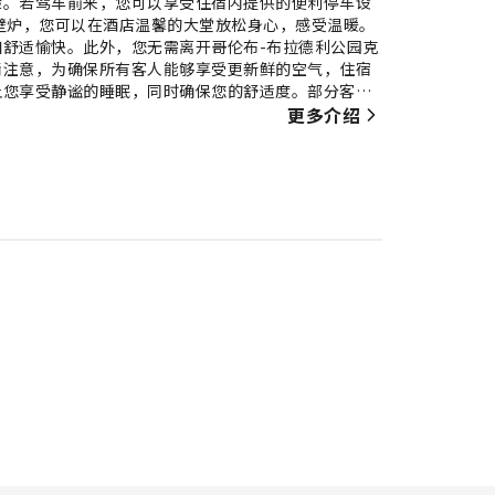
验。若驾车前来，您可以享受住宿内提供的便利停车设
壁炉，您可以在酒店温馨的大堂放松身心，感受温暖。
舒适愉快。此外，您无需离开哥伦布-布拉德利公园克
请注意，为确保所有客人能够享受更新鲜的空气，住宿
让您享受静谧的睡眠，同时确保您的舒适度。部分客房
公园克拉里奥波茵特酒店精心打造的客房可以提供例如
更多介绍
频流媒体、每日报纸或电视，以确保为客人提供娱乐。
足。 哥伦布-布拉德利公园克拉里奥波茵特酒店特定客
。在哥伦布-布拉德利公园克拉里奥波茵特酒店，您可在
开启您美好的假期清晨。 酒店提供各种精美餐点，确
您不必离开住宿，便可享受一个愉快的夜晚。您是否厨
全天参与哥伦布-布拉德利公园克拉里奥波茵特酒店提供
身心，恢复活力。纵情跳入泳池，开启您的完美假期。
力和健康。