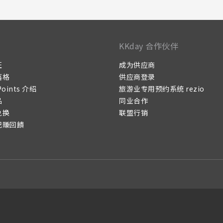
KKday 合作伙伴
证
成为供应商
落格
供应商登录
Points 介绍
旅游业专用预约系统 rezio
品
同业合作
兑换
联盟行销
记賺回饋