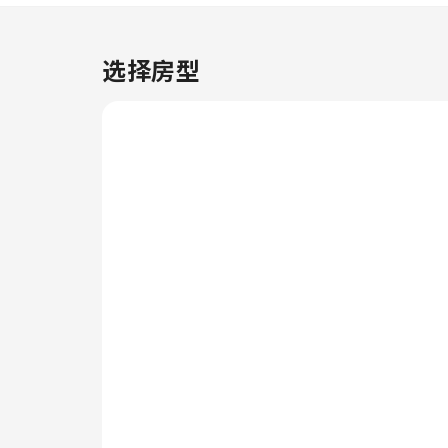
布-布拉德利公园克拉里奥波茵特
酒店，即可在便利店购买旅行必需
品和其他小物。请注意，为确保所
选择房型
有客人能够享受更新鲜的空气，住
宿内严禁吸烟。每间客房均以舒适
为宗旨，提供一系列设施服务，让
您享受静谧的睡眠，同时确保您的
舒适度。部分客房提供空调或寝具
用品，以确保您的舒适和便利。哥
伦布-布拉德利公园克拉里奥波茵
特酒店精心打造的客房可以提供例
如独立客厅甚至阳台或露台之类的
选择。部分精选客房配有室内视频
流媒体、每日报纸或电视，以确保
为客人提供娱乐。部分客房配备了
冲泡咖啡或茶的器具，您的饮用需
求一定会得到满足。 哥伦布-布拉
德利公园克拉里奥波茵特酒店特定
客房的卫生间提供浴袍、毛巾或吹
风机。 高调开启假期的美好一
天。在哥伦布-布拉德利公园克拉
里奥波茵特酒店，您可在早晨享用
免费的美味早餐。每天在住宿内的