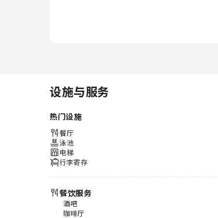
咖啡厅享用一杯咖啡，开启您美好
的假期清晨。 酒店提供各种精美
餐点，确保您随时可享用。轻松体
验美妙的夜晚！住宿提供娱乐设
施，让您不必离开住宿，便可享受
一个愉快的夜晚。您是否厨艺了得
呢？您可以使用住宿内的烹饪设
备，亲自准备餐点。 您可全天参
与哥伦布-布拉德利公园克拉里奥
设施与服务
波茵特酒店提供的各种娱乐活动。
经过漫长的一天后，您可以前往水
热门设施
疗设施放松身心，恢复活力。纵情
跳入泳池，开启您的完美假期。
餐厅
若您不想放弃日常锻炼，可以前往
泳池
住宿的健身中心，保持您的活力和
电梯
健康。
行李寄存
餐饮服务
酒吧
咖啡厅