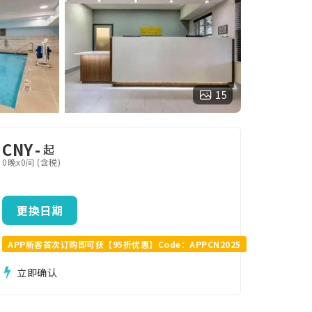
15
CNY
-
起
0晚x0间 (含税)
更换日期
APP新客首次订购即可获【95折优惠】Code：APPCN2025
立即确认