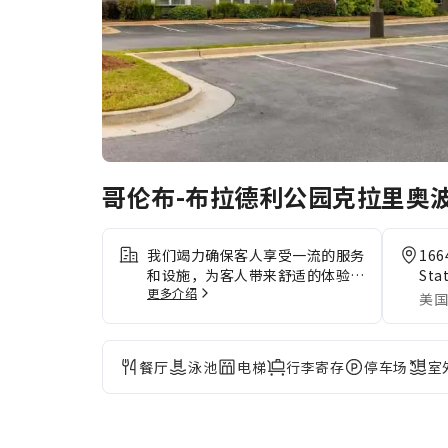
哥伦布-布拉德利公园克拉里奥
我们竭力确保客人享受一流的服务
166
和设施，为客人带来舒适的体验。
Sta
更多介绍
若驾车前来，您可以享受住宿内提
美国
供的便利停车设施。 提供礼宾服
务等接待服务，满足您的需求。大
堂设有精美的壁炉，您可以在酒店
餐厅
泳池
电梯
行李寄存
停车场
室
温馨的大堂放松身心，感受温暖。
需要放松一下吗？您的客房可提供
客房送餐服务，让您的入住更加舒
适愉快。此外，您无需离开哥伦