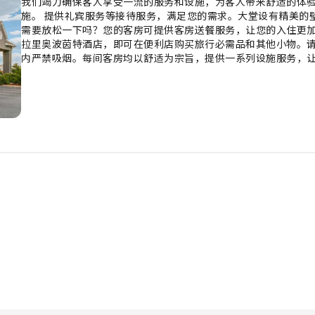
我们竭力确保客人享受一流的服务和设施，为客人带来舒适的体
施。 提供礼宾服务等接待服务，满足您的需求。大堂设有精美的
需要放松一下吗？您的客房可提供客房送餐服务，让您的入住更加
拉里奥波茵特酒店，即可在便利店购买旅行必需品和其他小物。
内严禁吸烟。每间客房均以舒适为宗旨，提供一系列设施服务，
提供空调或寝具用品，以确保您的舒适和便利。哥伦布-布拉德利
独立客厅甚至阳台或露台之类的选择。部分精选客房配有室内视
部分客房配备了冲泡咖啡或茶的器具，您的饮用需求一定会得到满
房的卫生间提供浴袍、毛巾或吹风机。 高调开启假期的美好一天
早晨享用免费的美味早餐。每天在住宿内的咖啡厅享用一杯咖啡，
保您随时可享用。轻松体验美妙的夜晚！住宿提供娱乐设施，让
艺了得呢？您可以使用住宿内的烹饪设备，亲自准备餐点。 您可
的各种娱乐活动。经过漫长的一天后，您可以前往水疗设施放松
若您不想放弃日常锻炼，可以前往住宿的健身中心，保持您的活